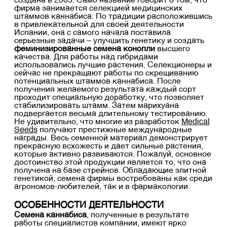
создана в 2005. Само название говорит о том, что
фирма занимается селекцией медицинских
штаммов каннабиса. По традиции расположившись
в привлекательной для своей деятельности
Испании, она с самого начала поставила
серьезные задачи – улучшить генетику и создать
феминизированные семена конопли
высшего
качества. Для работы над гибридами
использовались лучшие растения. Селекционеры и
сейчас не прекращают работы по скрещиванию
потенциальных штаммов каннабиса. После
получения желаемого результата каждый сорт
проходит специальную доработку, что позволяет
стабилизировать штамм. Затем марихуана
подвергается весьма длительному тестированию.
Не удивительно, что многие из разработок
Medical
Seeds
получают престижные международные
награды. Весь семенной материал демонстрирует
прекрасную всхожесть и дает сильные растения,
которые активно развиваются. Пожалуй, основное
достоинство этой продукции является то, что она
получена на базе стрейнов. Обладающие элитной
генетикой, семена фирмы востребованы как среди
агрономов-любителей, так и в фармакологии.
ОСОБЕННОСТИ ДЕЯТЕЛЬНОСТИ
Семена каннабиса
, полученные в результате
работы специалистов компании, имеют ярко