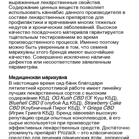
выраженные лекарственные свойства.
Содержание ценных веществ позволяет
использовать каннабис данного производителя в
составе лекарственных препаратов для
профилактики и врачевания многих тяжелых
недугов и хронических заболеваний. Высокое
качество посадочного материала гарантируется
тщательным тестированием во время
производственного процесса. Именно поэтому
можно быть уверенным в том, что семена
марихуаны этого бренда имеют высочайшее
качество. Совершенно исключено наличие
дефектов или несоответствие заявленным
параметрам.
Медицинская марихуана
В настоящее время сид-банк благодаря
пятилетней кропотливой работе имеет линейку
лучших лекарственных сортов с высоким
содержание КБД:
OG Kush CBD
(ОГ Куш КБД),
Bluehell CBD
(Голубой Ад КБД),
Strawberry Cake
CBD
(Клубничный Пирог КБД),
Y Griega CBD
(Игрик Гриега КБД). Бренд завоевал высокую
репутацию среди опытных коноплеводов, а его
сырье используется при производстве
эффективных лекарственных средств. Достаточно
упомянуть препарат Prozack – это классическое
средство для лечения панических атак, депрессий,