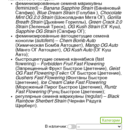
феминизированные семена марихуаны
(feminized) –
Banana Sapphire Strain
(Банановый
Сапфир),
Blue Dream Strain
(Голубая ),
Chocolate
Mint OG 2.0 Strain
(Шоколадная Мята ОГ),
Gorilla
Breath Strain
(Дыхание Гориллы),
Green Crack 2.0
Strain
(Зеленый Треск),
OG Kush Strain
(ОГ Куш),
Sapphire OG Strain
(Сапфир ОГ);
феминизированные автоцветущие семена
конопли (autofem) –
Chem Bomb Auto
(Химическая Бомба Автоцвет),
Mango OG Auto
(Манго ОГ Автоцвет),
OG Kush Auto
(ОГ Куш
Авто);
быстроцветущие семена каннабиса (fast
flowering) –
Forbidden Fruit Fast Flowering
(Запрещенный Фрукт Быстрое Цветение),
Geist
OG Fast Flowering
(Гейст ОГ Быстрое Цветение),
Gushers Fast Flowering
(Фонтаны Быстрое
Цветение),
Ice Cream Cake Fast Flowering
(Мороженый Пирог Быстрое Цветение),
Runtz
Fast Flowering
(Рунц Быстрое Цветение);
регулярные семена марихуаны (regular) –
Black
Rainbow Sherbert Strain
(Черная Радуга
Щерберт).
Категории
В наличии: