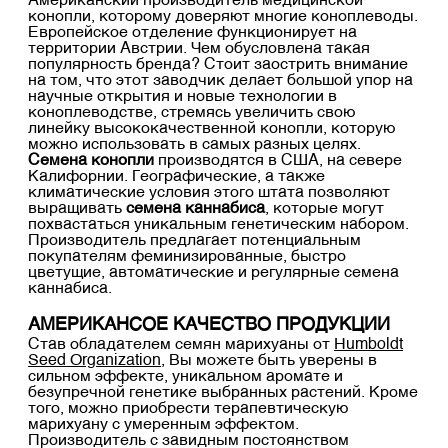
Американский производитель медицинской
конопли, которому доверяют многие коноплеводы.
Европейское отделение функционирует на
территории Австрии. Чем обусловлена такая
популярность бренда? Стоит заострить внимание
на том, что этот заводчик делает большой упор на
научные открытия и новые технологии в
коноплеводстве, стремясь увеличить свою
линейку высококачественной конопли, которую
можно использовать в самых разных целях.
Семена конопли
производятся в США, на севере
Калифорнии. Географические, а также
климатические условия этого штата позволяют
выращивать
семена каннабиса
, которые могут
похвастаться уникальным генетическим набором.
Производитель предлагает потенциальным
покупателям феминизированные, быстро
цветущие, автоматические и регулярные семена
каннабиса.
АМЕРИКАНСОЕ КАЧЕСТВО ПРОДУКЦИИ
Став обладателем семян марихуаны от
Humboldt
Seed Organization
, Вы можете быть уверены в
сильном эффекте, уникальном аромате и
безупречной генетике выбранных растений. Кроме
того, можно приобрести терапевтическую
марихуану с умеренным эффектом.
Производитель с завидным постоянством