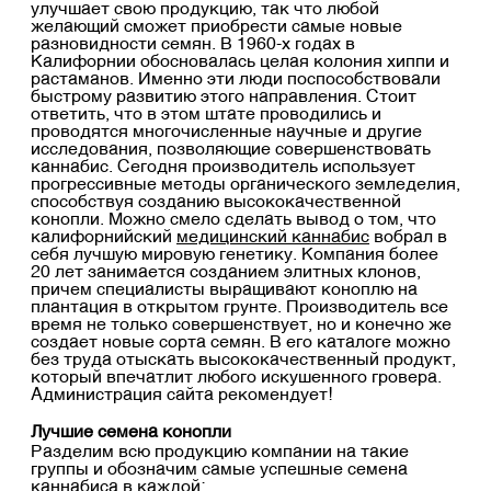
улучшает свою продукцию, так что любой
желающий сможет приобрести самые новые
разновидности семян. В 1960-х годах в
Калифорнии обосновалась целая колония хиппи и
растаманов. Именно эти люди поспособствовали
быстрому развитию этого направления. Стоит
ответить, что в этом штате проводились и
проводятся многочисленные научные и другие
исследования, позволяющие совершенствовать
каннабис. Сегодня производитель использует
прогрессивные методы органического земледелия,
способствуя созданию высококачественной
конопли. Можно смело сделать вывод о том, что
калифорнийский
медицинский каннабис
вобрал в
себя лучшую мировую генетику. Компания более
20 лет занимается созданием элитных клонов,
причем специалисты выращивают коноплю на
плантация в открытом грунте. Производитель все
время не только совершенствует, но и конечно же
создает новые сорта семян. В его каталоге можно
без труда отыскать высококачественный продукт,
который впечатлит любого искушенного гровера.
Администрация сайта рекомендует!
Лучшие семена конопли
Разделим всю продукцию компании на такие
группы и обозначим самые успешные семена
каннабиса в каждой: