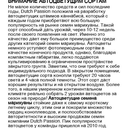
ВНИМАНИЕ АВТОЦВЕТУЩИМ СОРТАМ
Не малое количество средств и сил последние
годы, Dutch Passion положила на разработку
автоцветущих штаммов каннабиса, который с
каждым годом приобретают всю большую
популярность на рынке семян марихуаны. Такой
сорт способный дать урожай, через 10-12 недель
после своего появления на свет. Именно это
качество дает ему большое преимущество среди
других категорий семян марихуаны. Автоцветы
немного уступают фотопериодным сортам в
качестве конечного продукта, однако, благодаря
компактным габаритам, легко поддаются
культивированию в ограниченном пространстве
закрытого грунта. Заметим, что они требуют к себе
индивидуального подхода. В закрытом помещении,
автоцветущие сорта конопли требуют 20 часов
света и 4 часа полной темноты. Этот сорт даст
хорошие результаты и на открытом воздухе. Более
того, в нашем умеренном континентальном
климате реально собрать 2 урожая автоцветов за
сезон на природе!
Автоцветущие семена
марихуаны
стойкие даже к самому короткому
летнему циклу, этим они и покорили множество
сердец коноплеводов, и поспособствовали
авторитетности и высоким продажам семян
компании Dutch Passion. Пик популярности
автоцветов у команды пришелся на 2010 год.