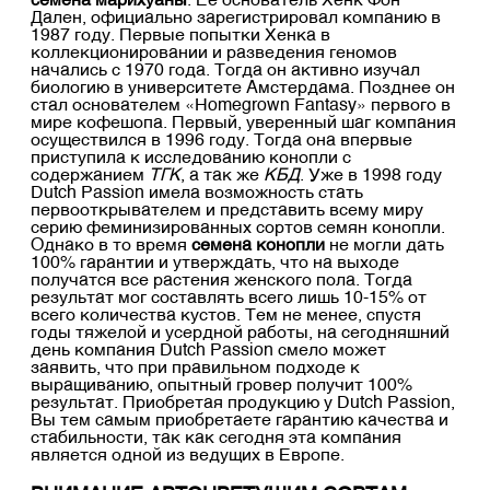
семена марихуаны
. Ее основатель Хенк Фон
Дален, официально зарегистрировал компанию в
1987 году. Первые попытки Хенка в
коллекционировании и разведения геномов
начались с 1970 года. Тогда он активно изучал
биологию в университете Амстердама. Позднее он
стал основателем «Homegrown Fantasy» первого в
мире кофешопа. Первый, уверенный шаг компания
осуществился в 1996 году. Тогда она впервые
приступила к исследованию конопли с
содержанием
ТГК
, а так же
КБД
. Уже в 1998 году
Dutch Passion имела возможность стать
первооткрывателем и представить всему миру
серию феминизированных сортов семян конопли.
Однако в то время
семена конопли
не могли дать
100% гарантии и утверждать, что на выходе
получатся все растения женского пола. Тогда
результат мог составлять всего лишь 10-15% от
всего количества кустов. Тем не менее, спустя
годы тяжелой и усердной работы, на сегодняшний
день компания Dutch Passion смело может
заявить, что при правильном подходе к
выращиванию, опытный гровер получит 100%
результат. Приобретая продукцию у Dutch Passion,
Вы тем самым приобретаете гарантию качества и
стабильности, так как сегодня эта компания
является одной из ведущих в Европе.