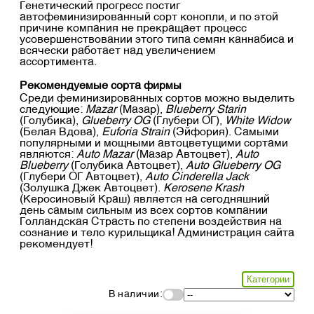
Генетический прогресс постиг
автофеминизированный сорт конопли, и по этой
причине компания не прекращает процесс
усовершенствовании этого типа семян каннабиса и
всячески работает над увеличением
ассортимента.
Рекомендуемые сорта фирмы
Среди феминизированных сортов можно выделить
следующие:
Mazar
(Мазар),
Blueberry Starin
(Голубика),
Glueberry OG
(Глубери ОГ),
White Widow
(Белая Вдова),
Euforia Strain
(Эйфория). Самыми
популярными и мощными автоцветущими сортами
являются:
Auto Mazar
(Мазар Автоцвет),
Auto
Blueberry
(Голубика Автоцвет),
Auto Glueberry OG
(Глубери ОГ Автоцвет),
Auto Cinderella Jack
(Золушка Джек Автоцвет).
Kerosene Krash
(Керосиновый Краш) является на сегодняшний
день самым сильным из всех сортов компании
Голландская Страсть по степени воздействия на
сознание и тело курильщика! Администрация сайта
рекомендует!
Категории
В наличии: