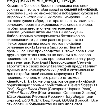
РЕЗУЛЬТАТЫ УПОРНОГО ТРУДА
Команда
Delicious Seeds
приложила все свои
усилия для того, чтобы создать
семена каннабиса
,
обеспечившие их множеством победных кубков на
мировых выставках, а их феминизированные и
автоцветущие гибриды старательно выводились
селекционерами и скрещивались снова и снова,
чтобы произвести очень интересные и
инновационные штаммы семян марихуаны.
Лабораторные эксперименты ботаников со
скрещиванием давали разные результаты.
Некоторые из них после тестов показали
отличные показатели и быстро встали на
промышленное производство. В тоже время как
другие прототипы семян не попали в массовое
производство, так как проверка показала угрозу
для генетики. Команда Превосходные Семена
заботится о своих покупателях: она представляет
лучшие для коммерческих целей и оптимальные
для потребителей семена марихуаны. D.S.
произвели очень много разных штаммов
каннабиса, а так же ряд сортов семян каннабиса
поражающих своими свойствами:
Eleven Roses
(11
Роз),
Sugar Black Rose
(Сахарная Черная Роза),
Critical Sensi Star
(Критическая Северная Звезда),
Black Russian
(Черный Русский),
Bay Burger
(Бэй
Бургер),
Lord Kush
(Лорд Куш),
Golosa
(Голоса). Все
эти сорта, а большинство из них являются