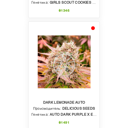
Генетика:
GIRLS SCOUT COOKIES X WEDDING CAKE X 707 HEADBAND X DEATH STAR X RUDERALIS
₴1346
DARK LEMONADE AUTO
Производитель:
DELICIOUS SEEDS
Генетика:
AUTO DARK PURPLE X ELEVEN ROSES AUTO
₴1491