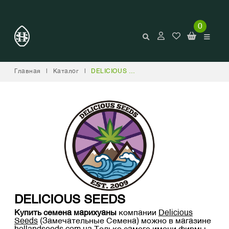
0
Главная
|
Каталог
|
DELICIOUS SEEDS
DELICIOUS SEEDS
Купить семена марихуаны
компании
Delicious
Seeds
(Замечательные Cемена) можно в магазине