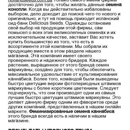
hollandseeds.com.ua
Только самого имени фирмы
достаточно для того, чтобы желать данные
семена
конопли
. Когда вы действительно избалованы
выбором, дело доходит до поиска чего-то нового и
оригинально, и тут на помощь приходит испанский
сид-банк Delicious Seeds. Однажды остановив
свой выбор на продукции этой фирмы, сам
помысел о всех этих великолепных семенах и их
исключительном качестве, заставит Вас хотеть
купить большинство из того, что есть в
ассортименте этой компании. Мы собрали их
продукцию вместе в этом разделе нашего
магазина. Эта компания имеет своего
проверенного и надежного бридера. Каждое
растение, выращенное от этого бренда семян
марихуаны, создано для того, чтобы обеспечить
максимальное удовольствие от культивирования
каннабиса. Более того, командой были выведены
быстро цветущие версии фотопериодных штаммов
марихуаны с более коротким цветением. Следует
подчеркнуть, что они производят одни из самых
лучших быстро цветущих штаммов марихуаны. Это
делает данную фирму одним из фаворитов среди
других компаний, представленных в нашем онлайн
маркете.
Феминизированные семена каннабиса
этого бренда всегда есть в наличии в нашем
магазине.