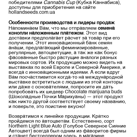
победителями
Cannabis Cup
(Кубка Каннабиса),
доступны для приобретения на сайте
hollandseeds.com.ua
Особенности производства и лидеры продаж
Напоминаем Вам, что мы отправляем
семена
конопли наложенным платежом
. Этот вид
доставки предполагает расчет за товар при его
получении. Этот инновационный банк семян
анаши, предлагающий феминизированные,
регулярные, автоцветущие, а так же как бонус
фасованные быстро растущие аналоги разных
мировых сортов. Их продукцию можно видеть на
выставках по всей Европе и Северной Америке, и
всегда с инновационными идеями. А если вдруг
Вам посчастливится когда-то на международной
выставке встретиться с людьми из этой конторы
или даже с основателями, попросите их дать
попробовать их шедевр Chocolate marijuana buds
(Шоколадные Почки Марихуаны) — этот продукт
как никто другой соответствует своему названию,
и поверьте, это поистине вкусно!
Возвратимся к линейке продукции. Кратко
пройдемся по автоцветам. Естественно, сорт
Northern Light Blue Auto (Голубое Северное Сияние
Автоцвет) всегда был одним из фаворитов фирмы
и станет бестселлером здесь, в магазине