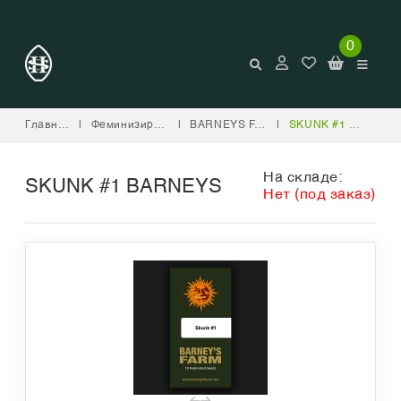
0
Главная
|
Феминизированные
|
BARNEYS FARM
|
SKUNK #1 BARNEYS
На складе:
SKUNK #1 BARNEYS
Нет (под заказ)