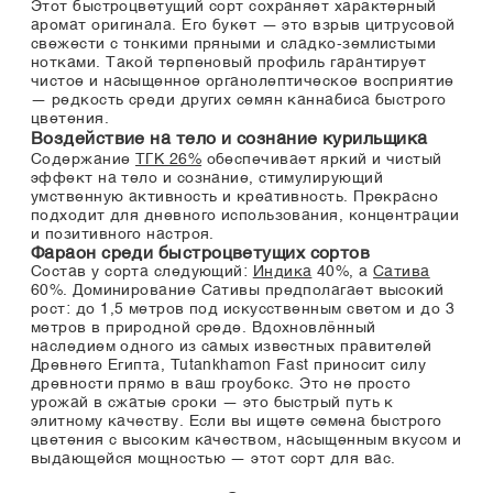
Этот быстроцветущий сорт сохраняет характерный
аромат оригинала. Его букет — это взрыв цитрусовой
свежести с тонкими пряными и сладко-землистыми
нотками. Такой терпеновый профиль гарантирует
чистое и насыщенное органолептическое восприятие
— редкость среди других семян каннабиса быстрого
цветения.
Воздействие на тело и сознание курильщика
Содержание
ТГК 26%
обеспечивает яркий и чистый
эффект на тело и сознание, стимулирующий
умственную активность и креативность. Прекрасно
подходит для дневного использования, концентрации
и позитивного настроя.
Фараон среди быстроцветущих сортов
Состав у сорта следующий:
Индика
40%, а
Сатива
60%. Доминирование Сативы предполагает высокий
рост: до 1,5 метров под искусственным светом и до 3
метров в природной среде. Вдохновлённый
наследием одного из самых известных правителей
Древнего Египта, Tutankhamon Fast приносит силу
древности прямо в ваш гроубокс. Это не просто
урожай в сжатые сроки — это быстрый путь к
элитному качеству. Если вы ищете семена быстрого
цветения с высоким качеством, насыщенным вкусом и
выдающейся мощностью — этот сорт для вас.