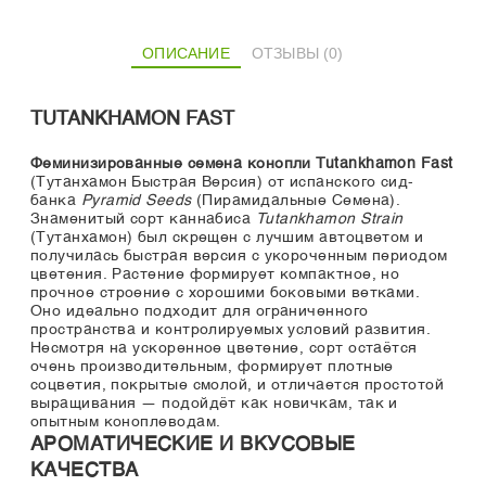
ОПИСАНИЕ
ОТЗЫВЫ (0)
TUTANKHAMON FAST
Феминизированные семена конопли Tutankhamon Fast
(Тутанхамон Быстрая Версия) от испанского сид-
банка
Pyramid Seeds
(Пирамидальные Семена).
Знаменитый сорт каннабиса
Tutankhamon Strain
(Тутанхамон) был скрещен с лучшим автоцветом и
получилась быстрая версия с укороченным периодом
цветения. Растение формирует компактное, но
прочное строение с хорошими боковыми ветками.
Оно идеально подходит для ограниченного
пространства и контролируемых условий развития.
Несмотря на ускоренное цветение, сорт остаётся
очень производительным, формирует плотные
соцветия, покрытые смолой, и отличается простотой
выращивания — подойдёт как новичкам, так и
опытным коноплеводам.
АРОМАТИЧЕСКИЕ И ВКУСОВЫЕ
КАЧЕСТВА