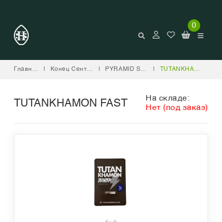
0
Главная
|
Конец Сентября
|
PYRAMID SEEDS
|
TUTANKHAMON FAST
На складе:
TUTANKHAMON FAST
Нет (под заказ)