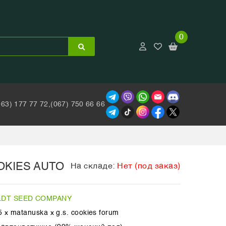
0
063) 177 77 72,
(067) 750 66 66
OKIES AUTO
На складе:
Нет (под заказ)
DT SEED COMPANY
5 x matanuska x g.s. cookies forum