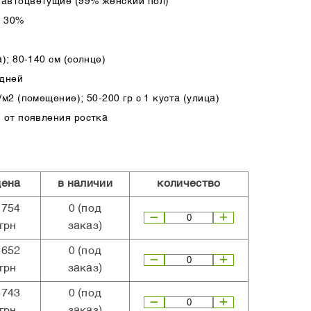
автоцветущие (99% женский пол)
а 30%
); 80-140 см (солнце)
 дней
м2 (помещение); 50-200 гр с 1 куста (улица)
 от появления ростка
цена
в наличии
количество
1754
0
(под
грн
заказ)
2652
0
(под
грн
заказ)
4743
0
(под
грн
заказ)