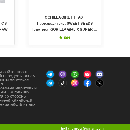
GORILLA GIRL F1 FAST
ICS
Производитель:
SWEET SEEDS
Пр
BBLE GUM
Генетика:
GORILLA GIRL X SUPER STRONG X SWEET GELATO AUTO
Генет
₴1594
а сайте, носят
Мы предоставляем
енным платежом
ия
е семена марихуаны
ны. За границу
ля со стороны
емена каннабиса
ения масла из них
hollandgrow@gmail.com