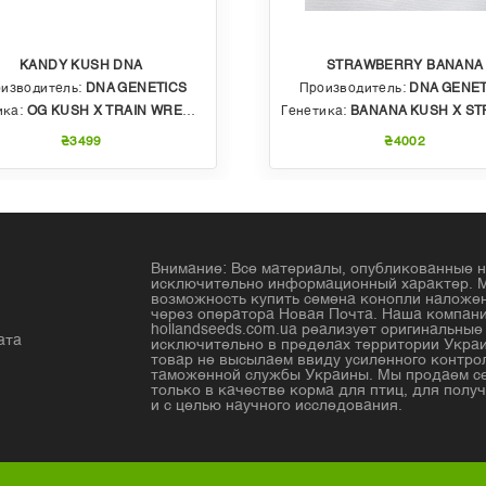
KANDY KUSH DNA
STRAWBERRY BANANA
изводитель:
DNA GENETICS
Производитель:
DNA GENET
ика:
OG KUSH X TRAIN WRECK (T4)
Генетика:
BANANA KUSH X STRAWBERRY PHENO OF BU
₴3499
₴4002
Внимание: Все материалы, опубликованные н
исключительно информационный характер. 
возможность купить семена конопли налож
через оператора Новая Почта. Наша компан
hollandseeds.com.ua реализует оригинальны
ата
исключительно в пределах территории Украи
товар не высылаем ввиду усиленного контро
таможенной службы Украины. Мы продаем с
только в качестве корма для птиц, для получ
и с целью научного исследования.