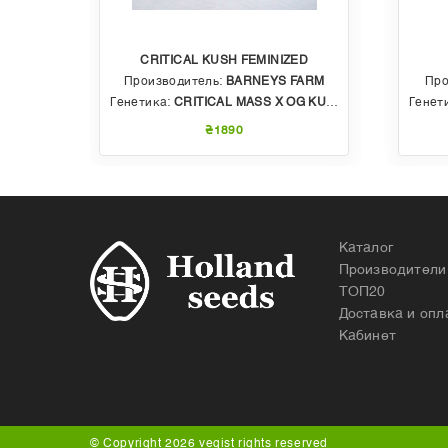
CRITICAL KUSH FEMINIZED
EDS
Производитель:
BARNEYS FARM
Про
 AUTO
Генетика:
CRITICAL MASS X OG KUSH
Генет
₴1890
Каталог
Производители
ТОП20
Доставка и опл
Кабинет
© Copyright 2026 vegist rights reserved