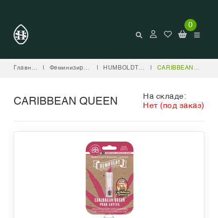
0
Главная
|
Феминизированные
|
HUMBOLDT SEED COMPANY
|
CARIBBEAN QUEEN
На складе:
CARIBBEAN QUEEN
Нет (под заказ)