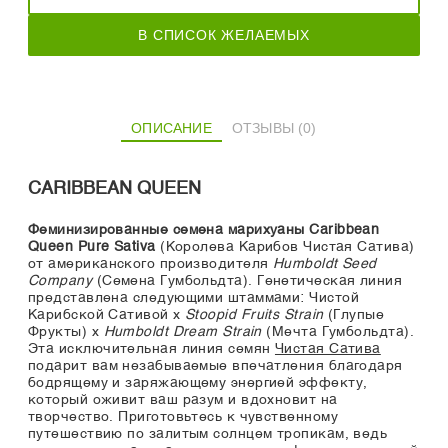
В СПИСОК ЖЕЛАЕМЫХ
ОПИСАНИЕ
ОТЗЫВЫ (0)
CARIBBEAN QUEEN
Феминизированные семена марихуаны Caribbean
Queen Pure Sativa
(Королева Карибов Чистая Сатива)
от американского производителя
Humboldt Seed
Company
(Семена Гумбольдта). Генетическая линия
представлена следующими штаммами: Чистой
Карибской Сативой х
Stoopid Fruits Strain
(Глупые
Фрукты) x
Humboldt Dream Strain
(Мечта Гумбольдта).
Эта исключительная линия семян
Чистая Сатива
подарит вам незабываемые впечатления благодаря
бодрящему и заряжающему энергией эффекту,
который оживит ваш разум и вдохновит на
творчество. Приготовьтесь к чувственному
путешествию по залитым солнцем тропикам, ведь