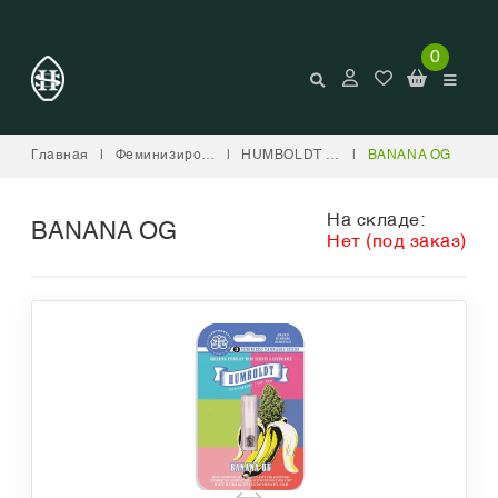
0
Главная
|
Феминизированные
|
HUMBOLDT SEED COMPANY
|
BANANA OG
На складе:
BANANA OG
Нет (под заказ)