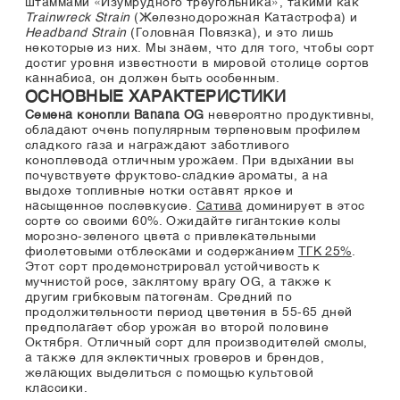
штаммами «Изумрудного треугольника», такими как
Trainwreck Strain
(Железнодорожная Катастрофа) и
Headband Strain
(Головная Повязка), и это лишь
некоторые из них. Мы знаем, что для того, чтобы сорт
достиг уровня известности в мировой столице сортов
каннабиса, он должен быть особенным.
ОСНОВНЫЕ ХАРАКТЕРИСТИКИ
Семена конопли Banana OG
невероятно продуктивны,
обладают очень популярным терпеновым профилем
сладкого газа и награждают заботливого
коноплевода отличным урожаем. При вдыхании вы
почувствуете фруктово-сладкие ароматы, а на
выдохе топливные нотки оставят яркое и
насыщенное послевкусие.
Сатива
доминирует в этос
сорте со своими 60%. Ожидайте гигантские колы
морозно-зеленого цвета с привлекательными
фиолетовыми отблесками и содержанием
ТГК 25%
.
Этот сорт продемонстрировал устойчивость к
мучнистой росе, заклятому врагу OG, а также к
другим грибковым патогенам. Средний по
продолжительности период цветения в 55-65 дней
предполагает сбор урожая во второй половине
Октября. Отличный сорт для производителей смолы,
а также для эклектичных гроверов и брендов,
желающих выделиться с помощью культовой
классики.