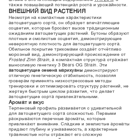
также повышающий потенциал роста и урожайности.
ВНЕШНИЙ ВИД РАСТЕНИЯ
Несмотря на компактные характеристики
автоцветущего сорта, он образует впечатляющие
соцветия, которые бросают вызов традиционным
ожиданиям автоцветущих растений. Бутоны образуют
плотные и смолистые соцветия, демонстрирующие
невероятную плотность для автоцветущего сорта.
Обильное покрытие трихомами создаёт отчётливо
морозный вид, демонстрирующий происхождение от
Frosted Zinn Strain
, а компактная структура отражает
выносливую генетику 3 Bears OG Strain. Эти
автоцветущие семена марихуаны
демонстрируют
отличную генетическую стабильность, позволяя
гроверам применять низкострессовые методы
тренировки и оптимизировать структуру растений, не
жертвуя быстрым циклом развития, что делает
автоцветущие сорта привлекательными.
Аромат и вкус
Терпеновый профиль развивается с удивительной
для автоцветущего сорта сложностью. Первыми
раскрываются перечные ароматы, которые
привлекают внимание. Сладкие и землистые ароматы
придают глубину и узнаваемость, а характерные
травянистые ноты отражают его сложную