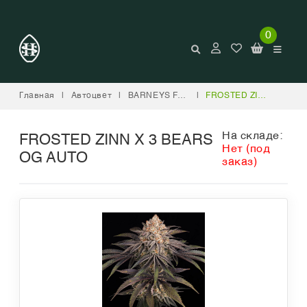
0
Главная
|
Автоцвет
|
BARNEYS FARM
|
FROSTED ZINN X 3 BEARS OG AUTO
На складе:
FROSTED ZINN X 3 BEARS
Нет (под
OG AUTO
заказ)