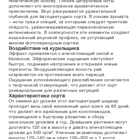
генетическую основу. Тонкие цитрусовые ноты
дополняют это многогранное ароматическое
приключение. Вкус раскрывается удивительной
глубиной для автоцветущего сорта. В основе аромата
– ноты трав и специй, за которыми следует приятная
сладость, уравновешивающая первоначальную
интенсивность. В совокупности эти элементы создают
изысканный вкусовой профиль, не уступающий
многим фотопериодным сортам.
Воздействие на курильщика
Эффект проявляется с впечатляющей силой и
балансом. Эйфорические ощущения наступают
быстро, поднимая настроение и открывая новые
горизонты. Воодушевляющая ясность ума
сохраняется на протяжении всего периода.
Ощущение успокаивающего расслабления сочетается
с творческой стимуляцией, что делает этот сорт
универсальным для различных ситуаций.
Характеристики сорта
От семени до урожая этот автоцветущий шедевр
проходит весь свой жизненный цикл всего за 80 дней,
что делает его идеальным для коноплеводов,
стремящихся к быстрому развитию и сбору
нескольких урожаев в год. Домашние растения могут
достигать 120 см в высоту и давать впечатляющие
урожаи до 500 гр/м². Уличные экземпляры достигают
высоты 120–140 см и дают 100–300 гр с 1 куста.