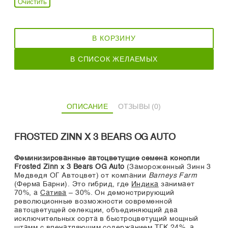
Очистить
В КОРЗИНУ
В СПИСОК ЖЕЛАЕМЫХ
ОПИСАНИЕ
ОТЗЫВЫ (0)
FROSTED ZINN X 3 BEARS OG AUTO
Феминизированные автоцветущие семена конопли
Frosted Zinn x 3 Bears OG Auto
(Замороженный Зинн 3
Медведя ОГ Автоцвет) от компании
Barneys Farm
(Ферма Барни). Это гибрид, где
Индика
занимает
70%, а
Сатива
– 30%. Он демонстрирующий
революционные возможности современной
автоцветущей селекции, объединяющий два
исключительных сорта в быстроцветущий мощный
штамм с впечатляющим содержанием
ТГК 24%
, а