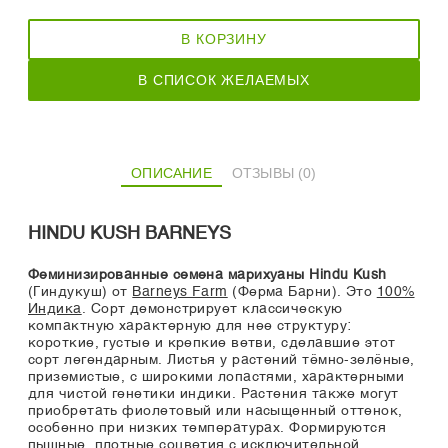
В КОРЗИНУ
В СПИСОК ЖЕЛАЕМЫХ
ОПИСАНИЕ
ОТЗЫВЫ (0)
HINDU KUSH BARNEYS
Феминизированные семена марихуаны Hindu Kush
(Гиндукуш) от
Barneys Farm
(Ферма Барни). Это
100%
Индика
. Сорт демонстрирует классическую
компактную характерную для нее структуру:
короткие, густые и крепкие ветви, сделавшие этот
сорт легендарным. Листья у растений тёмно-зелёные,
приземистые, с широкими лопастями, характерными
для чистой генетики индики. Растения также могут
приобретать фиолетовый или насыщенный оттенок,
особенно при низких температурах. Формируются
пышные, плотные соцветия с исключительной