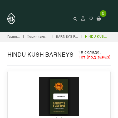
0
Главная
|
Феминизированные
|
BARNEYS FARM
|
HINDU KUSH BARNEYS
На складе:
HINDU KUSH BARNEYS
Нет (под заказ)