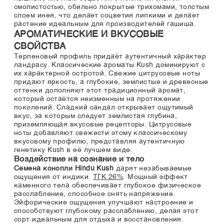
смолистостью, обильно покрытые трихомами, толстым
слоем инея, что делает соцветия липкими и делает
растение идеальным для производителей гашиша.
АРОМАТИЧЕСКИЕ И ВКУСОВЫЕ
СВОЙСТВА
Терпеновый профиль придаёт аутентичный характер
ландрасу. Классические ароматы Kush доминируют с
их характерной остротой. Свежие цитрусовые ноты
придают яркость, а глубокие, землистые и древесные
оттенки дополняют этот традиционный аромат,
который остаётся неизменным на протяжении
поколений. Сладкий сандал открывает ощутимый
вкус, за которым следует землистая глубина,
приземляющая вкусовые рецепторы. Цитрусовые
ноты добавляют свежести этому классическому
вкусовому профилю, представляя аутентичную
генетику Kush в её лучшем виде.
Воздействие на сознание и тело
Семена конопли Hindu Kush
дарят незабываемые
ощущения от индики.
ТГК 26%
. Мощный эффект
каменного тела обеспечивает глубокое физическое
расслабление, способное снять напряжение.
Эйфорические ощущения улучшают настроение и
способствуют глубокому расслаблению, делая этот
сорт идеальным для отдыха и восстановления.