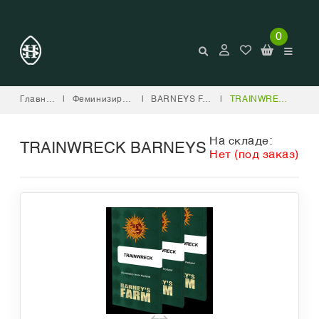
0
Главная
|
Феминизированные
|
BARNEYS FARM
|
TRAINWRECK BARNEYS
На складе:
TRAINWRECK BARNEYS
Нет (под заказ)