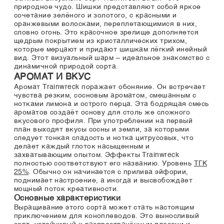
природное чудо. Шишки представляют собой яркое
сочетание зелёного и золотого, с красными и
оранжевыми волосками, переплетающимися в них,
словно огонь. Это красочное зрелище дополняется
щедрым покрытием из кристаллических трихом,
которые мерцают и придают шишкам лёгкий инейный
вид. Этот визуальный шарм – идеальное знакомство с
динамичной природой сорта.
АРОМАТ И ВКУС
Аромат Trainwreck поражает обоняние. Он встречает
чувства резким, сосновым ароматом, смешанным с
нотками лимона и острого перца. Эта бодрящая смесь
ароматов создаёт основу для столь же сложного
вкусового профиля. При употреблении на первый
план выходят вкусы сосны и земли, за которыми
следует тонкая сладость и нотка цитрусовых, что
делает каждый глоток насыщенным и
захватывающим опытом. Эффекты Trainwreck
полностью соответствуют его названию. Уровень
ТГК
25%
. Обычно он начинается с прилива эйфории,
поднимает настроение, а иногда и высвобождает
мощный поток креативности.
Основные характеристики
Выращивание этого сорта может стать настоящим
приключением для коноплеводов. Это выносливый