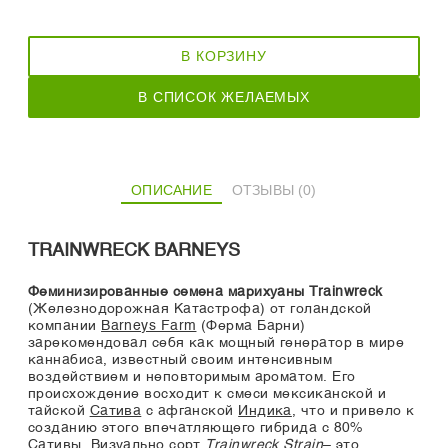
В КОРЗИНУ
В СПИСОК ЖЕЛАЕМЫХ
ОПИСАНИЕ
ОТЗЫВЫ (0)
TRAINWRECK BARNEYS
Феминизированные семена марихуаны Trainwreck
(Железнодорожная Катастрофа) от голандской
компании
Barneys Farm
(Ферма Барни)
зарекомендовал себя как мощный генератор в мире
каннабиса, известный своим интенсивным
воздействием и неповторимым ароматом. Его
происхождение восходит к смеси мексиканской и
тайской
Cатива
с афганской
Индика
, что и привело к
созданию этого впечатляющего гибрида с 80%
Сативы. Визуально сорт
Trainwreck Strain
– это