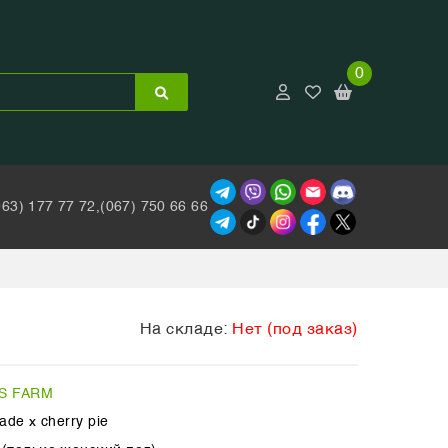
0
063) 177 77 72,
(067) 750 66 66
На складе:
Нет (под заказ)
S FARM
ade x cherry pie