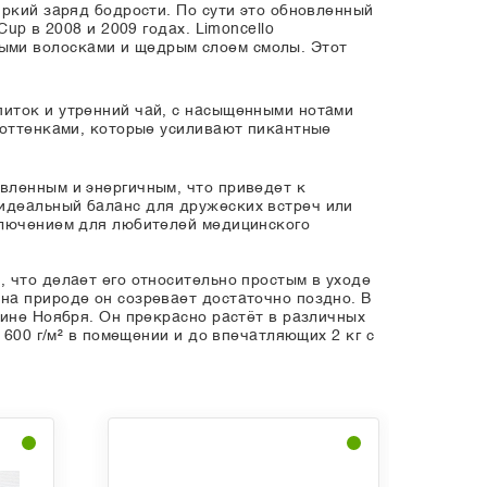
яркий заряд бодрости. По сути это обновленный
up в 2008 и 2009 годах. Limoncello
ыми волосками и щедрым слоем смолы. Этот
питок и утренний чай, с насыщенными нотами
 оттенками, которые усиливают пикантные
вленным и энергичным, что приведет к
идеальный баланс для дружеских встреч или
иключением для любителей медицинского
 что делает его относительно простым в уходе
на природе он созревает достаточно поздно. В
вине Ноября. Он прекрасно растёт в различных
 600 г/м² в помещении и до впечатляющих 2 кг с