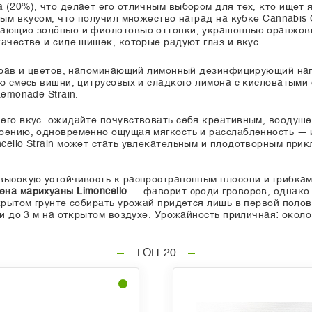
(20%), что делает его отличным выбором для тех, кто ищет 
ым вкусом, что получил множество наград на кубке Cannabis C
тающие зелёные и фиолетовые оттенки, украшенные оранжев
ачестве и силе шишек, которые радуют глаз и вкус.
 трав и цветов, напоминающий лимонный дезинфицирующий на
ую смесь вишни, цитрусовых и сладкого лимона с кисловатыми
emonade Strain.
его вкус: ожидайте почувствовать себя креативным, воодуше
роению, одновременно ощущая мягкость и расслабленность — 
cello Strain может стать увлекательным и плодотворным пр
высокую устойчивость к распространённым плесени и грибкам,
ена марихуаны Limoncello
— фаворит среди гроверов, однако 
крытом грунте собирать урожай придется лишь в первой поло
и до 3 м на открытом воздухе. Урожайность приличная: около
ТОП 20