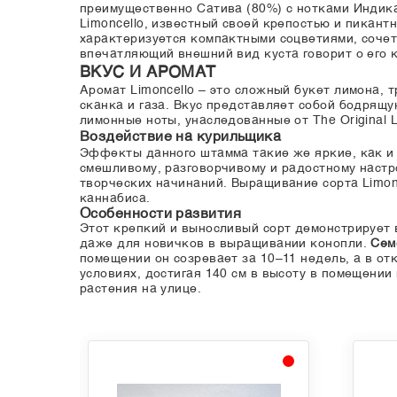
преимущественно Сатива (80%) с нотками Индика 
Limoncello, известный своей крепостью и пикантн
характеризуется компактными соцветиями, соче
впечатляющий внешний вид куста говорит о его к
ВКУС И АРОМАТ
Аромат Limoncello – это сложный букет лимона,
сканка и газа. Вкус представляет собой бодрящ
лимонные ноты, унаследованные от The Original L
Воздействие на курильщика
Эффекты данного штамма такие же яркие, как и 
смешливому, разговорчивому и радостному наст
творческих начинаний. Выращивание сорта Limon
каннабиса.
Особенности развития
Этот крепкий и выносливый сорт демонстрирует 
даже для новичков в выращивании конопли.
Сем
помещении он созревает за 10–11 недель, а в от
условиях, достигая 140 см в высоту в помещении 
растения на улице.