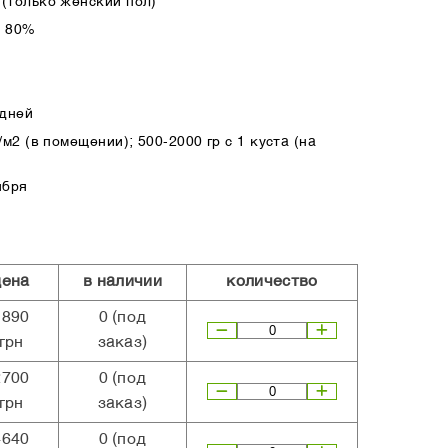
(только женский пол)
а 80%
 дней
м2 (в помещении); 500-2000 гр с 1 куста (на
ября
цена
в наличии
количество
1890
0
(под
грн
заказ)
2700
0
(под
грн
заказ)
4640
0
(под