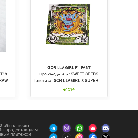
GORILLA GIRL F1 FAST
ICS
Производитель:
SWEET SEEDS
Пр
BBLE GUM
Генетика:
GORILLA GIRL X SUPER STRONG X SWEET GELATO AUTO
Генет
₴1594
а сайте, носят
Мы предоставляем
енным платежом