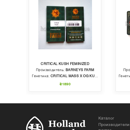
CRITICAL KUSH FEMINIZED
EDS
Производитель:
BARNEYS FARM
Про
 AUTO
Генетика:
CRITICAL MASS X OG KUSH
Генет
₴1890
Каталог
Производители