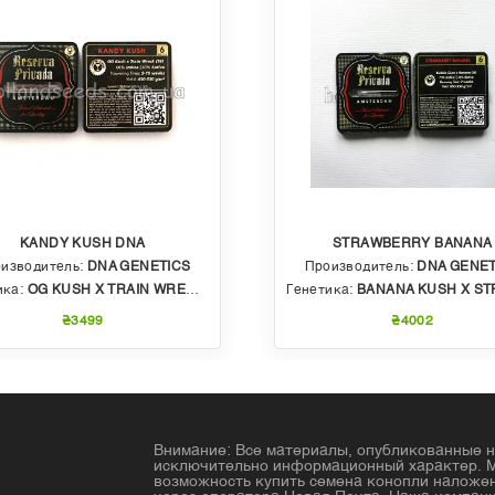
KANDY KUSH DNA
STRAWBERRY BANANA
изводитель:
DNA GENETICS
Производитель:
DNA GENET
ика:
OG KUSH X TRAIN WRECK (T4)
Генетика:
BANANA KUSH X STRAWBERRY PHENO OF BU
₴3499
₴4002
Внимание: Все материалы, опубликованные н
исключительно информационный характер. 
возможность купить семена конопли налож