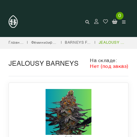
0
Главная
|
Феминизированные
|
BARNEYS FARM
|
JEALOUSY BARNEYS
На складе:
JEALOUSY BARNEYS
Нет (под заказ)