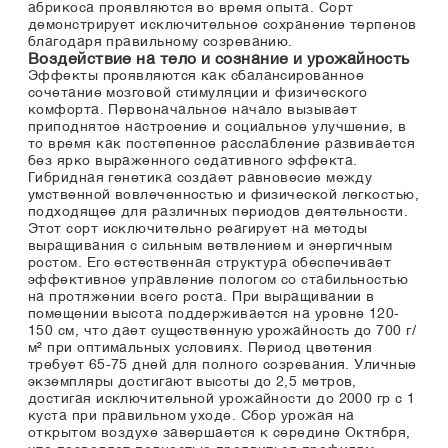
абрикоса проявляются во время опыта. Сорт
демонстрирует исключительное сохранение терпенов
благодаря правильному созреванию.
Воздействие на тело и сознание и урожайность
Эффекты проявляются как сбалансированное
сочетание мозговой стимуляции и физического
комфорта. Первоначальное начало вызывает
приподнятое настроение и социальное улучшение, в
то время как постепенное расслабление развивается
без ярко выраженного седативного эффекта.
Гибридная генетика создает равновесие между
умственной вовлеченностью и физической легкостью,
подходящее для различных периодов деятельности.
Этот сорт исключительно реагирует на методы
выращивания с сильным ветвлением и энергичным
ростом. Его естественная структура обеспечивает
эффективное управление пологом со стабильностью
на протяжении всего роста. При выращивании в
помещении высота поддерживается на уровне 120-
150 см, что дает существенную урожайность до 700 г/
м² при оптимальных условиях. Период цветения
требует 65-75 дней для полного созревания. Уличные
экземпляры достигают высоты до 2,5 метров,
достигая исключительной урожайности до 2000 гр с 1
куста при правильном уходе. Сбор урожая на
открытом воздухе завершается к середине Октября,