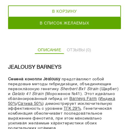
В КОРЗИНУ
В СПИСОК ЖЕЛАЕМЫХ
ОПИСАНИЕ
ОТЗЫВЫ (0)
JEALOUSY BARNEYS
Семена конопли Jealousy
представляют собой
передовые методы гибридизации, объединяющие
первоклассную генетику
Sherbert Bx1 Strain
(Щербет)
и
Gelato 41 Strain
(Мороженое №41). Этот идеально
сбалансированный гибрид от
Barneys Farm
(
Индика
50%
/
Сатива 50%
) демонстрирует исключительную
эффективность с уровнем
ТГК 29%
. Генетическая
комбинация обеспечивает последовательное
выражение фенотипа, при этом максимально
усиливая желаемые характеристики обоих
родительских штаммов.