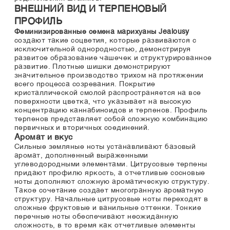
ВНЕШНИЙ ВИД И ТЕРПЕНОВЫЙ
ПРОФИЛЬ
Феминизированные семена марихуаны Jealousy
создают такие соцветия, которые развиваются с
исключительной однородностью, демонстрируя
развитое образование чашечек и структурированное
развитие. Плотные шишки демонстрируют
значительное производство трихом на протяжении
всего процесса созревания. Покрытие
кристаллической смолой распространяется на все
поверхности цветка, что указывает на высокую
концентрацию каннабиноидов и терпенов. Профиль
терпенов представляет собой сложную комбинацию
первичных и вторичных соединений.
Аромат и вкус
Сильные земляные ноты устанавливают базовый
аромат, дополненный выраженными
углеводородными элементами. Цитрусовые терпены
придают профилю яркость, а отчетливые сосновые
ноты дополняют сложную ароматическую структуру.
Такое сочетание создает многогранную ароматную
структуру. Начальные цитрусовые ноты переходят в
сложные фруктовые и ванильные оттенки. Тонкие
перечные ноты обеспечивают неожиданную
сложность, в то время как отчетливые элементы