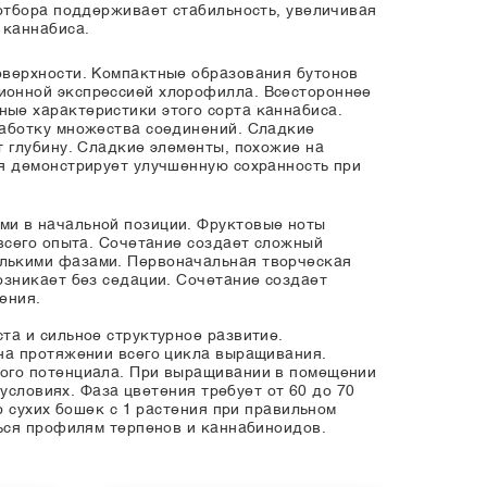
 отбора поддерживает стабильность, увеличивая
 каннабиса.
оверхности. Компактные образования бутонов
ионной экспрессией хлорофилла. Всестороннее
ые характеристики этого сорта каннабиса.
аботку множества соединений. Сладкие
 глубину. Сладкие элементы, похожие на
я демонстрирует улучшенную сохранность при
ми в начальной позиции. Фруктовые ноты
всего опыта. Сочетание создает сложный
лькими фазами. Первоначальная творческая
озникает без седации. Сочетание создает
ения.
та и сильное структурное развитие.
на протяжении всего цикла выращивания.
ого потенциала. При выращивании в помещении
условиях. Фаза цветения требует от 60 до 70
 сухих бошек с 1 растения при правильном
ься профилям терпенов и каннабиноидов.