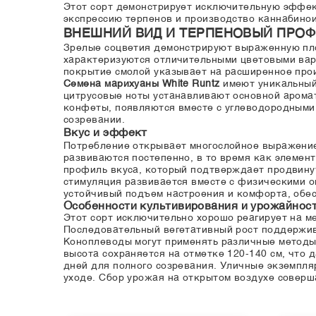
Этот сорт демонстрирует исключительную эффек
экспрессию терпенов и производство каннабинои
ВНЕШНИЙ ВИД И ТЕРПЕНОВЫЙ ПРО
Зрелые соцветия демонстрируют выраженную пло
характеризуются отличительными цветовыми вар
покрытие смолой указывает на расширенное про
Семена марихуаны White Runtz
имеют уникальный
цитрусовые ноты устанавливают основной аромат
конфеты, появляются вместе с углеводородными
созревании.
Вкус и эффект
Потребление открывает многослойное выражение
развиваются постепенно, в то время как элемен
профиль вкуса, который подтверждает продвину
стимуляция развивается вместе с физическими о
устойчивый подъем настроения и комфорта, обе
Особенности культивирования и урожайнос
Этот сорт исключительно хорошо реагирует на м
Последовательный вегетативный рост поддержив
Коноплеводы могут применять различные методы
высота сохраняется на отметке 120-140 см, что 
дней для полного созревания. Уличные экземпляр
уходе. Сбор урожая на открытом воздухе соверш