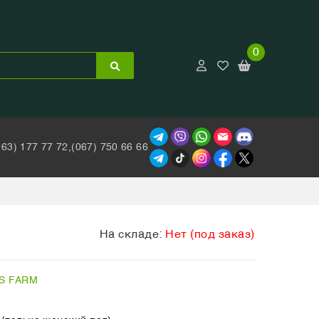
0
063) 177 77 72,
(067) 750 66 66
На складе:
Нет (под заказ)
S FARM
z