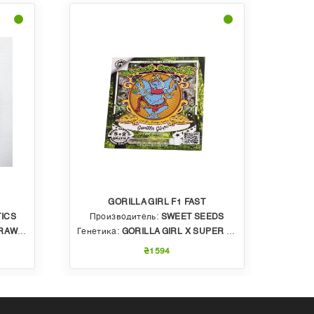
GORILLA GIRL F1 FAST
ICS
Производитель:
SWEET SEEDS
Пр
BBLE GUM
Генетика:
GORILLA GIRL X SUPER STRONG X SWEET GELATO AUTO
Генет
₴1594