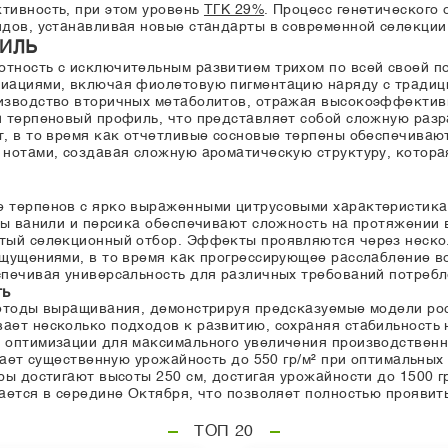
тивность, при этом уровень
ТГК 29%
. Процесс генетического
дов, устанавливая новые стандарты в современной селекции
ФИЛЬ
тность с исключительным развитием трихом по всей своей п
иациями, включая фиолетовую пигментацию наряду с традиц
изводство вторичных метаболитов, отражая высокоэффективн
 терпеновый профиль, что представляет собой сложную разр
, в то время как отчетливые сосновые терпены обеспечивают
 нотами, создавая сложную ароматическую структуру, котора
 терпенов с ярко выраженными цитрусовыми характеристика
ты ванили и персика обеспечивают сложность на протяжении 
тый селекционный отбор. Эффекты проявляются через неско
щущениями, в то время как прогрессирующее расслабление в
спечивая универсальность для различных требований потребл
ть
етоды выращивания, демонстрируя предсказуемые модели рос
ает несколько подходов к развитию, сохраняя стабильность 
 оптимизации для максимального увеличения производственн
дает существенную урожайность до 550 гр/м² при оптимальных 
ы достигают высоты 250 см, достигая урожайности до 1500 гр
ается в середине Октября, что позволяет полностью проявит
ТОП 20