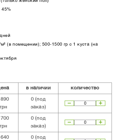
(только женский пол)
а 45%
 дней
м² (в помещении); 500-1500 гр с 1 куста (на
октября
цена
в наличии
количество
1890
0
(под
грн
заказ)
2700
0
(под
грн
заказ)
4640
0
(под