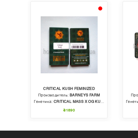
CRITICAL KUSH FEMINIZED
EDS
Производитель:
BARNEYS FARM
Про
 AUTO
Генетика:
CRITICAL MASS X OG KUSH
Генет
₴1890