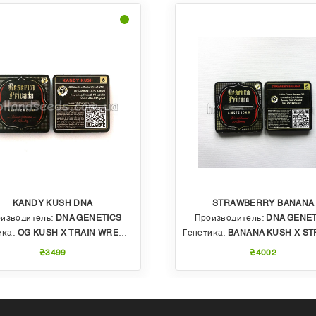
KANDY KUSH DNA
STRAWBERRY BANANA
изводитель:
DNA GENETICS
Производитель:
DNA GENET
ика:
OG KUSH X TRAIN WRECK (T4)
Генетика:
BANANA KUSH X STRAWBERRY PHENO OF BU
₴3499
₴4002