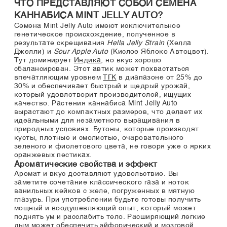
ЧТО ПРЕДСТАВЛЯЮТ СОБОЙ СЕМЕНА
КАННАБИСА MINT JELLY AUTO?
Семена Mint Jelly Auto имеют исключительное
генетическое происхождение, полученное в
результате скрещивания
Hella Jelly Strain
(Хелла
Джелли) и
Sour Apple Auto
(Кислое Яблоко Автоцвет).
Тут доминирует
Индика
, но вкус хорошо
сбалансирован. Этот автик может похвастаться
впечатляющим уровнем
ТГК
в диапазоне от 25% до
30% и обеспечивает быстрый и щедрый урожай,
который удовлетворит производителей, ищущих
качество. Растения каннабиса Mint Jelly Auto
вырастают до компактных размеров, что делает их
идеальными для незаметного выращивания в
природных условиях. Бутоны, которые производят
кусты, плотные и смолистые, очаровательного
зеленого и фиолетового цвета, не говоря уже о ярких
оранжевых пестиках.
Ароматические свойства и эффект
Аромат и вкус доставляют удовольствие. Вы
заметите сочетание классического газа и ноток
ванильных кейков с желе, погруженных в мятную
глазурь. При употреблении будьте готовы получить
мощный и воодушевляющий опыт, который может
поднять ум и расслабить тело. Расширяющий легкие
дым может обеспечить эйфорический и мозговой