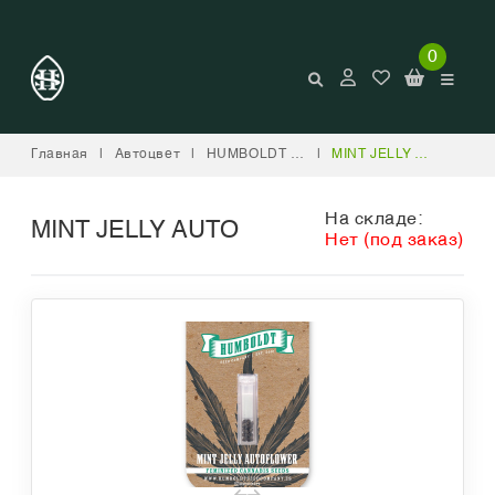
0
Главная
|
Автоцвет
|
HUMBOLDT SEED COMPANY
|
MINT JELLY AUTO
На складе:
MINT JELLY AUTO
Нет (под заказ)