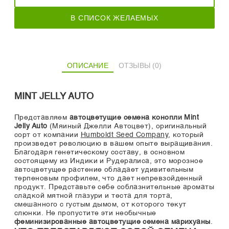
В СПИСОК ЖЕЛАЕМЫХ
ОПИСАНИЕ
ОТЗЫВЫ (0)
MINT JELLY AUTO
Представляем
автоцветущие семена конопли Mint
Jelly Auto
(Мяиный Джелли Автоцвет), оригинальный
сорт от компании
Humboldt Seed Company
, который
произведет революцию в вашем опыте выращивания.
Благодаря генетическому составу, в основном
состоящему из Индики и Рудералиса, это морозное
автоцветущее растение обладает удивительным
терпеновым профилем, что дает непревзойденный
продукт. Представьте себе соблазнительные ароматы
сладкой мятной глазури и теста для торта,
смешанного с густым дымом, от которого текут
слюнки. Не пропустите эти необычные
феминизированные автоцветущие семена марихуаны
.