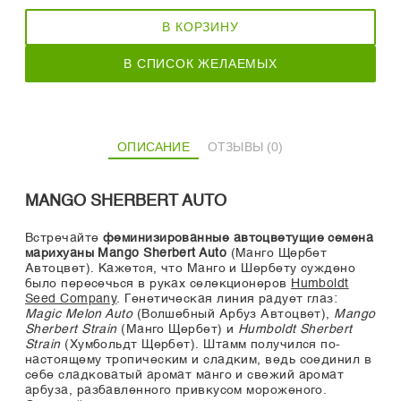
В КОРЗИНУ
В СПИСОК ЖЕЛАЕМЫХ
ОПИСАНИЕ
ОТЗЫВЫ (0)
MANGO SHERBERT AUTO
Встречайте
феминизированные автоцветущие семена
марихуаны Mango Sherbert Auto
(Манго Щербет
Автоцвет). Кажется, что Манго и Шербету суждено
было пересечься в руках селекционеров
Humboldt
Seed Company
. Генетическая линия радует глаз:
Magic Melon Auto
(Волшебный Арбуз Автоцвет),
Mango
Sherbert Strain
(Манго Щербет) и
Humboldt Sherbert
Strain
(Хумбольдт Щербет). Штамм получился по-
настоящему тропическим и сладким, ведь соединил в
себе сладковатый аромат манго и свежий аромат
арбуза, разбавленного привкусом мороженого.