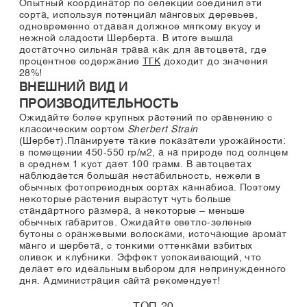
Опытный координатор по селекции соединил эти
сорта, используя потенциал манговых деревьев,
одновременно отдавая должное мягкому вкусу и
нежной сладости Шерберта. В итоге вышла
достаточно сильная трава как для автоцвета, где
процентное содержание
ТГК
доходит до значения
28%!
ВНЕШНИЙ ВИД И
ПРОИЗВОДИТЕЛЬНОСТЬ
Ожидайте более крупных растений по сравнению с
классическим сортом
Sherbert Strain
(Шербет).Планируете такие показатели урожайности:
в помещении 450-550 гр/м2, а на природе под солнцем
в среднем 1 куст дает 100 грамм. В автоцветах
наблюдается большая нестабильность, нежели в
обычных фотопреиодных сортах каннабиса. Поэтому
некоторые растения вырастут чуть больше
стандартного размера, а некоторые – меньше
обычных габаритов. Ожидайте светло-зеленые
бутоны с оранжевыми волосками, источающие аромат
манго и шербета, с тонкими оттенками взбитых
сливок и клубники. Эффект успокаивающий, что
делает его идеальным выбором для непринужденного
дня. Администрация сайта рекомендует!