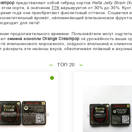
eampop
представляют собой гибрид сортов
Hella Jelly Strain
(Х
 этом сорте, а значение
ТГК
варьируется от 30% до 35%. Куст
 время года они приобретают фиолетовый оттенок. Соцветия
 восхитительный аромат, напоминающий апельсиновое фрукто
одходит для лета!
ении продолжительного времени. Пользователи могут ощутит
тают
семена конопли Orange Creampop
за урожайность выше ср
та апельсинового мороженого, сладкого апельсина и сливочны
т раскрыть эти нюансы вкуса, обеспечивая плавный и вкусны
ТОП 20