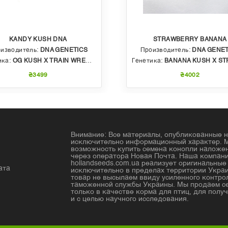
KANDY KUSH DNA
STRAWBERRY BANANA
изводитель:
DNA GENETICS
Производитель:
DNA GENET
ика:
OG KUSH X TRAIN WRECK (T4)
Генетика:
BANANA KUSH X STRAWBERRY PHENO OF BU
₴3499
₴4002
Внимание: Все материалы, опубликованные н
исключительно информационный характер. 
возможность купить семена конопли налож
через оператора Новая Почта. Наша компан
hollandseeds.com.ua реализует оригинальны
ата
исключительно в пределах территории Украи
товар не высылаем ввиду усиленного контро
таможенной службы Украины. Мы продаем с
только в качестве корма для птиц, для получ
и с целью научного исследования.