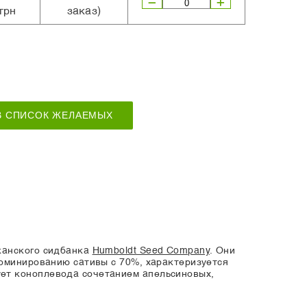
грн
заказ)
В СПИСОК ЖЕЛАЕМЫХ
канского сидбанка
Humboldt Seed Company
. Они
доминированию сативы с 70%, характеризуется
ет коноплевода сочетанием апельсиновых,