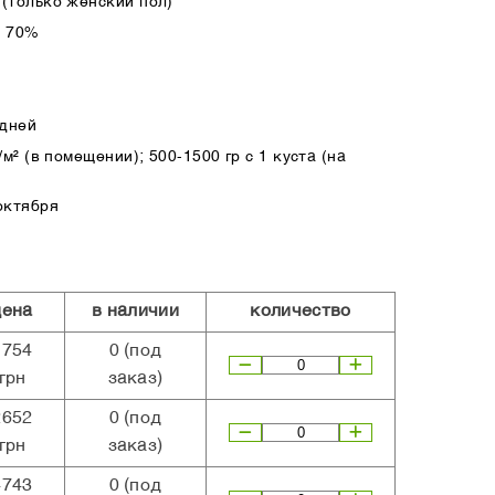
(только женский пол)
а 70%
 дней
м² (в помещении); 500-1500 гр с 1 куста (на
октября
цена
в наличии
количество
1754
0
(под
грн
заказ)
2652
0
(под
грн
заказ)
4743
0
(под