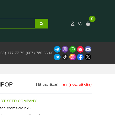
0
063) 177 77 72,
(067) 750 66 66
MPOP
На складе:
Нет (под заказ)
DT SEED COMPANY
ange cremsicle bx3