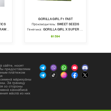
GORILLA GIRL F1 FAST
ICS
Производитель:
SWEET SEEDS
Пр
BBLE GUM
Генетика:
GORILLA GIRL X SUPER STRONG X SWEET GELATO AUTO
Генет
₴1594
а сайте, носят
Мы предоставляем
енным платежом
ия
е семена марихуаны
ны. За границу
ля со стороны
емена каннабиса
ения масла из них