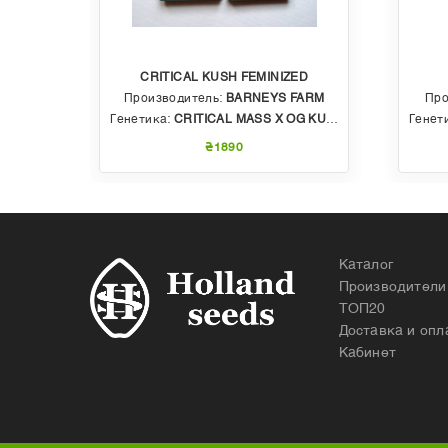
CRITICAL KUSH FEMINIZED
EDS
Производитель:
BARNEYS FARM
Про
 AUTO
Генетика:
CRITICAL MASS X OG KUSH
Генет
₴1890
Каталог
Производители
ТОП20
Доставка и опл
Кабинет