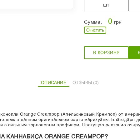
шт
0
Сумма:
грн
Очистить
В КОРЗИНУ
ОПИСАНИЕ
ОТЗЫВЫ (0)
и конопли Orange Creampop (Апельсиновый Кремпоп) от амери
етенных в данном оригинальном сорте марихуаны. Благодаря 
и с сильным терпеновым профилем. Цветущее растение очару
НА КАННАБИСА ORANGE CREAMPOP?