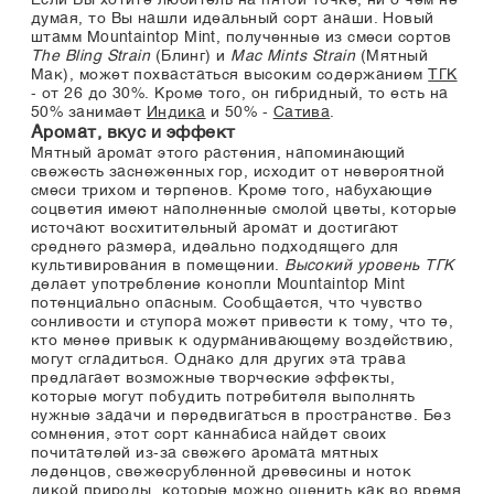
Если Вы хотите любитель на пятой точке, ни о чем не
думая, то Вы нашли идеальный сорт анаши. Новый
штамм Mountaintop Mint, полученные из смеси сортов
The Bling Strain
(Блинг) и
Mac Mints Strain
(Мятный
Мак), может похвастаться высоким содержанием
ТГК
- от 26 до 30%. Кроме того, он гибридный, то есть на
50% занимает
Индика
и 50% -
Сатива
.
Аромат, вкус и эффект
Мятный аромат этого растения, напоминающий
свежесть заснеженных гор, исходит от невероятной
смеси трихом и терпенов. Кроме того, набухающие
соцветия имеют наполненные смолой цветы, которые
источают восхитительный аромат и достигают
среднего размера, идеально подходящего для
культивирования в помещении.
Высокий уровень ТГК
делает употребление конопли Mountaintop Mint
потенциально опасным. Сообщается, что чувство
сонливости и ступора может привести к тому, что те,
кто менее привык к одурманивающему воздействию,
могут сгладиться. Однако для других эта трава
предлагает возможные творческие эффекты,
которые могут побудить потребителя выполнять
нужные задачи и передвигаться в пространстве. Без
сомнения, этот сорт каннабиса найдет своих
почитателей из-за свежего аромата мятных
леденцов, свежесрубленной древесины и ноток
дикой природы, которые можно оценить как во время