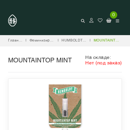
0
Главная
|
Феминизированные
|
HUMBOLDT SEED COMPANY
|
MOUNTAINTOP MINT
На складе:
MOUNTAINTOP MINT
Нет (под заказ)