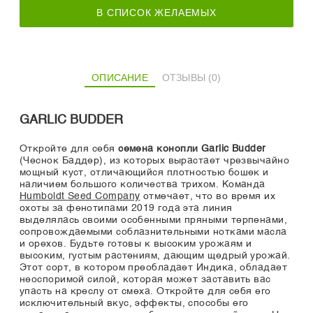
В СПИСОК ЖЕЛАЕМЫХ
ОПИСАНИЕ
ОТЗЫВЫ (0)
GARLIC BUDDER
Откройте для себя
семена конопли Garlic Budder
(Чеснок Баддер), из которых вырастает чрезвычайно
мощный куст, отличающийся плотностью бошек и
наличием большого количества трихом. Команда
Humboldt Seed Company
отмечает, что во время их
охоты за фенотипами 2019 года эта линия
выделялась своими особенными пряными терпенами,
сопровождаемыми соблазнительными нотками масла
и орехов. Будьте готовы к высоким урожаям и
высоким, густым растениям, дающим щедрый урожай.
Этот сорт, в котором преобладает Индика, обладает
неоспоримой силой, которая может заставить вас
упасть на креслу от смеха. Откройте для себя его
исключительный вкус, эффекты, способы его