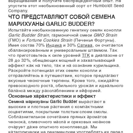
выращивания и получите беспрецедентный опыт. Не
упустите этот необыкновенный сорт от Humboldt Seed
Company.
ЧТО ПРЕДСТАВЛЯЮТ СОБОЙ СЕМЕНА
МАРИХУАНЫ GARLIC BUDDER?
Испытайте необыкновенную генетику семян конопли
Garlic Budder Strain
, гармоничной смеси
GMO Strain
(ГМО) и
Fortune Cookies Strain
(Печенья Фортуны).
Имея состав 70%
Индика
и 30%
Сатива
, он считается
сбалансированным и универсальным штаммом. Так
что приготовьтесь к силе уровней
ТГК
в диапазоне от
28 до 32%, обещающих мощный и захватывающий
эффект как на тело, так и на сознание курильщика.
Раскройте потенциал этих семян конопли и
отправляйтесь в путешествие, которое предлагают
вкусные чесночные терпены. Кроме того, ожидайте
превосходного роста, обильного урожая и идеального
баланса между расслаблением и эйфорией.
Основные характеристики и эффект
Семена марихуаны Garlic Budder
вырастают в
высокие и плотные растения с компактными
соцветиями, покрытыми толстым слоем смолы.
Соблазнительное сочетание пряных ароматов
чеснока, сливочного масла и ореховых нюансов
очарует даже опытного коноплевода. Мы
категорически не рекомендуем употреблять их перед