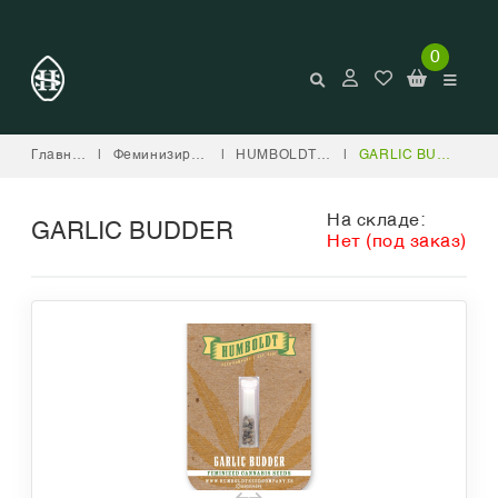
0
Главная
|
Феминизированные
|
HUMBOLDT SEED COMPANY
|
GARLIC BUDDER
На складе:
GARLIC BUDDER
Нет (под заказ)