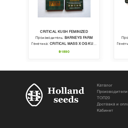
CRITICAL KUSH FEMINIZED
EDS
Производитель:
BARNEYS FARM
Про
 AUTO
Генетика:
CRITICAL MASS X OG KUSH
Генет
₴1890
Каталог
Производители
ТОП20
Доставка и опл
Кабинет