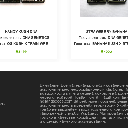
KANDY KUSH DNA
STRAWBERRY BANANA
изводитель:
DNA GENETICS
Производитель:
DNA GENET
ика:
OG KUSH X TRAIN WRECK (T4)
Генетика:
BANANA KUSH X STRAWBERRY PHENO OF BU
₴3499
₴4002
Внимание: Все материалы, опубликованные н
исключительно информационный характер. 
возможность купить семена конопли налож
через оператора Новая Почта. Наша компан
hollandseeds.com.ua реализует оригинальны
ата
исключительно в пределах территории Украи
товар не высылаем ввиду усиленного контро
таможенной службы Украины. Мы продаем с
только в качестве корма для птиц, для получ
и с целью научного исследования.