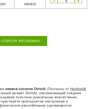
грн
заказ)
В СПИСОК ЖЕЛАЕМЫХ
яем
семена конопли Donutz
(Пончики) от
Humboldt
тельный аромат Donutz, напоминающий сладкие
 создавая поистине уникальные впечатления.
очувствуйте приподнятое настроение и
 физическое расслабление одномоментно.