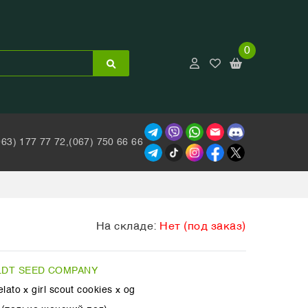
0
063) 177 77 72,
(067) 750 66 66
На складе:
Нет (под заказ)
DT SEED COMPANY
ato x girl scout cookies x og