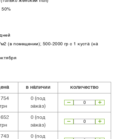
(только женский пол)
а 50%
 дней
м2 (в помещении); 500-2000 гр с 1 куста (на
октября
цена
в наличии
количество
1754
0
(под
грн
заказ)
2652
0
(под
грн
заказ)
4743
0
(под