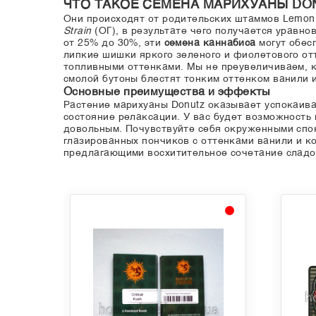
ЧТО ТАКОЕ СЕМЕНА МАРИХУАНЫ DO
Они происходят от родительских штаммов Lemo
Strain
(ОГ), в результате чего получается уравн
от 25% до 30%, эти
семена каннабиса
могут обес
липкие шишки яркого зеленого и фиолетового от
топливными оттенками. Мы не преувеличиваем, к
смолой бутоны блестят тонким оттенком ванили 
Основные преимущества и эффекты
Растение марихуаны Donutz оказывает успокаива
состояние релаксации. У вас будет возможность
довольным. Почувствуйте себя окруженными спок
глазированных пончиков с оттенками ванили и к
предлагающими восхитительное сочетание сладо