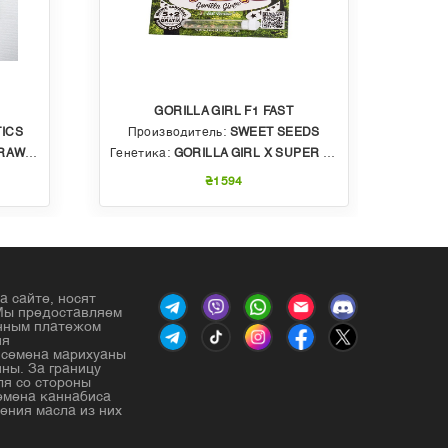
GORILLA GIRL F1 FAST
ICS
Производитель:
SWEET SEEDS
Пр
BBLE GUM
Генетика:
GORILLA GIRL X SUPER STRONG X SWEET GELATO AUTO
Генет
₴1594
а сайте, носят
Мы предоставляем
енным платежом
ия
е семена марихуаны
ны. За границу
ля со стороны
емена каннабиса
ения масла из них