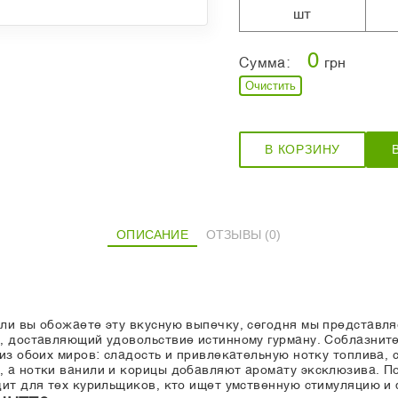
шт
0
Сумма:
грн
Очистить
В КОРЗИНУ
ОПИСАНИЕ
ОТЗЫВЫ (0)
ли вы обожаете эту вкусную выпечку, сегодня мы представл
т, доставляющий удовольствие истинному гурману. Соблазни
из обоих миров: сладость и привлекательную нотку топлива,
 а нотки ванили и корицы добавляют аромату эксклюзива. П
дит для тех курильщиков, кто ищет умственную стимуляцию и