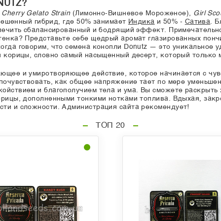
NUTZ?
n
Cherry Gelato Strain
(Лимонно-Вишневое Мороженое),
Girl Sco
овешенный гибрид, где 50% занимает
Индика
и 50% -
Сатива
. 
печить сбалансированный и бодрящий эффект. Примечательно
тенка? Представьте себе щедрый аромат глазированных понч
огда говорим, что семена конопли Donutz — это уникальное у
и корицы, словно самый насыщенный десерт, который только 
ющее и умиротворяющее действие, которое начинается с чув
 почувствовать, как общее напряжение тает по мере уменьшен
ойствием и благополучием тела и ума. Вы сможете раскрыть
орицы, дополненными тонкими нотками топлива. Вдыхая, закр
сти и сложности. Администрация сайта рекомендует!
ТОП 20