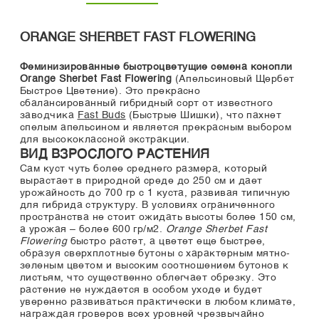
ORANGE SHERBET FAST FLOWERING
Феминизированные быстроцветущие семена конопли
Orange Sherbet Fast Flowering
(Апельсиновый Щербет
Быстрое Цветение). Это прекрасно
сбалансированный гибридный сорт от известного
заводчика
Fast Buds
(Быстрые Шишки), что пахнет
спелым апельсином и является прекрасным выбором
для высококлассной экстракции.
ВИД ВЗРОСЛОГО РАСТЕНИЯ
Сам куст чуть более среднего размера, который
вырастает в природной среде до 250 см и дает
урожайность до 700 гр с 1 куста, развивая типичную
для гибрида структуру. В условиях ограниченного
пространства не стоит ожидать высоты более 150 см,
а урожая – более 600 гр/м2.
Orange Sherbet Fast
Flowering
быстро растет, а цветет еще быстрее,
образуя сверхплотные бутоны с характерным мятно-
зеленым цветом и высоким соотношением бутонов к
листьям, что существенно облегчает обрезку. Это
растение не нуждается в особом уходе и будет
уверенно развиваться практически в любом климате,
награждая гроверов всех уровней чрезвычайно