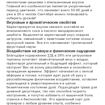
смолистыми шишками с апельсиновым вкусом.
Главной его особенностью является укороченный
период цветения, что занимает всего 50-60 дней и
уже в 20-х числах Сентября можно планировать
собирать урожай!
Вкусовые и ароматические свойства
Характеризуется вкусом свежего коктейля из
апельсинового сока и кислого мандаринового
шербета. Выделяется характерный вкус сладких
цитрусов, смешанный с заметными нотками сосны и
мускусной земли. Все это напоминает тропический
фруктовый смузи.
Воздействие на разум и физические ощущения
Благодаря содержанию
ТГК
в 26% эти цитрусовые
терпены сочетают замечательный вкус с мощью,
гарантируя длительный и бодрящий эффект, который
настроит Вас на волну расслабления и спокойного
проведения времени. Эффект начинается с легкой
эйфории в голове, которая идет рука об руку с
расслабляющим физическим воздействием, оставляя
курильщика в умиротворенном и в целом
безмятежном состоянии духа. Подходящая трава для
дневной дегустации, так как способна поднять
настроение, и попутно избавить от мышечной боли,
стресса и беспокойства. Это идеальный сорт для
гроверов с любым уровнем опыта, особенно