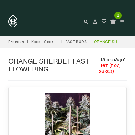
0
Главная
|
Конец Сентября
|
FAST BUDS
|
ORANGE SHERBET FAST FLOWERING
На складе:
ORANGE SHERBET FAST
Нет (под
FLOWERING
заказ)