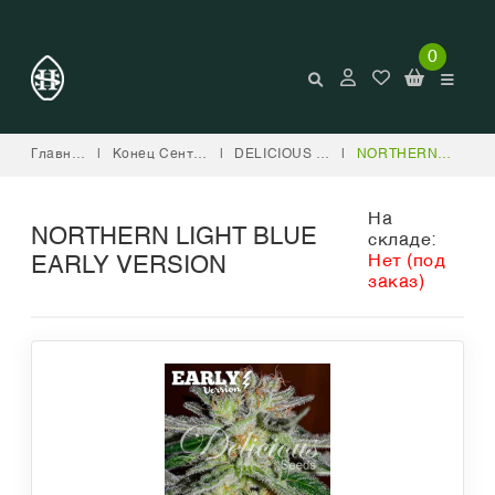
0
Главная
|
Конец Сентября
|
DELICIOUS SEEDS
|
NORTHERN LIGHT BLUE EARLY VERSION
На
NORTHERN LIGHT BLUE
складе:
Нет (под
EARLY VERSION
заказ)