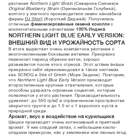
растения
Northern Light Strain
(Северное Сияние)и
Original Blueberry Strain
(Оригинальная Голубика),
взятого у элитного производителя семян каннабиса
фирмы
DJ Short
(Короткий Диджей). Получились
отличные
феминизированные семена конопли
с
исключительными качествами
100% Индика
.
NORTHERN LIGHT BLUE EARLY VERSION:
ВНЕШНИЙ ВИД И УРОЖАЙНОСТЬ СОРТА
В итоге вырастает очень компактное растение с
многочисленными боковыми ветвями. Прекрасно
переносит период обрезки веток, хорошо
развивается после этого стресса. Этот штамм анаши
прекрасно себя зарекомендовал в таких системах
как SCROG и Sea of Green (Море Зедени). Повторим,
что
Northern Light Blue Early Version
производит
второстепенные крупные ответвления, которые
способны удержать огромные соцветия, которые
появляются у этого растения. Производительность
удивляет: до 550 гр/м2 в ограниченном пространстве
закрытого грунта и до 1.5 кг с 1 взрослого куста в
природной среде.
Аромат, вкус и воздействие на курильщика
Шишки производят очень интенсивный и приятный
аромат. У них сладкий запах, с небольшим кисло-
сладким привкусом, как у земляники или лесных ягод.