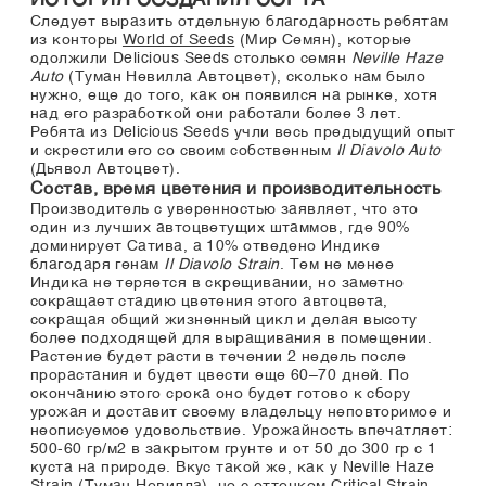
ИСТОРИЯ СОЗДАНИЯ СОРТА
Следует выразить отдельную благодарность ребятам
из конторы
World of Seeds
(Мир Семян), которые
одолжили Delicious Seeds столько семян
Neville Haze
Auto
(Туман Невилла Автоцвет), сколько нам было
нужно, еще до того, как он появился на рынке, хотя
над его разработкой они работали более 3 лет.
Ребята из Delicious Seeds учли весь предыдущий опыт
и скрестили его со своим собственным
Il Diavolo Auto
(Дьявол Автоцвет).
Состав, время цветения и производительность
Производитель с уверенностью заявляет, что это
один из лучших автоцветущих штаммов, где 90%
доминирует Сатива, а 10% отведено Индике
благодаря генам
Il Diavolo Strain
. Тем не менее
Индика не теряется в скрещивании, но заметно
сокращает стадию цветения этого автоцвета,
сокращая общий жизненный цикл и делая высоту
более подходящей для выращивания в помещении.
Растение будет расти в течении 2 недель после
прорастания и будет цвести еще 60–70 дней. По
окончанию этого срока оно будет готово к сбору
урожая и доставит своему владельцу неповторимое и
неописуемое удовольствие. Урожайность впечатляет:
500-60 гр/м2 в закрытом грунте и от 50 до 300 гр с 1
куста на природе. Вкус такой же, как у Neville Haze