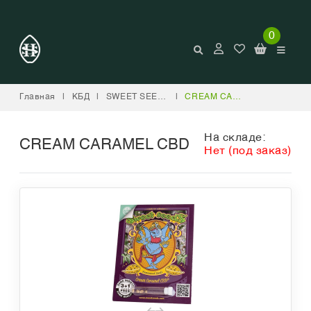
0
Главная
|
КБД
|
SWEET SEEDS
|
CREAM CARAMEL CBD
На складе:
CREAM CARAMEL CBD
Нет (под заказ)