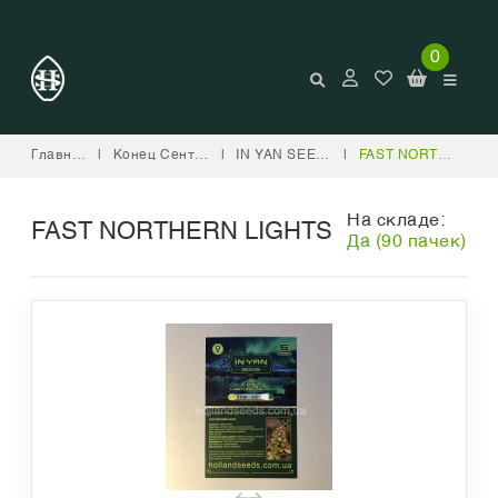
0
Главная
|
Конец Сентября
|
IN YAN SEEDS
|
FAST NORTHERN LIGHTS
На складе:
FAST NORTHERN LIGHTS
Да (90 пачек)