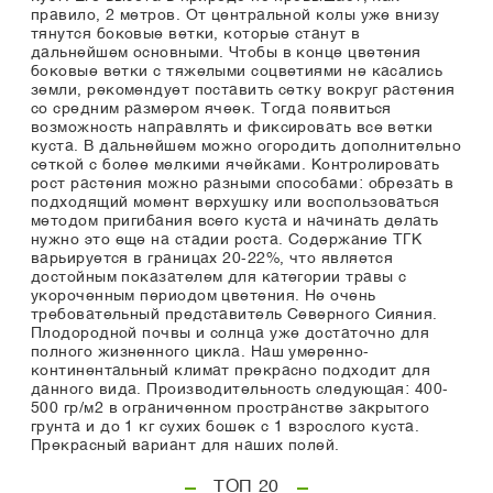
правило, 2 метров. От центральной колы уже внизу
тянутся боковые ветки, которые станут в
дальнейшем основными. Чтобы в конце цветения
боковые ветки с тяжелыми соцветиями не касались
земли, рекомендует поставить сетку вокруг растения
со средним размером ячеек. Тогда появиться
возможность направлять и фиксировать все ветки
куста. В дальнейшем можно огородить дополнительно
сеткой с более мелкими ячейками. Контролировать
рост растения можно разными способами: обрезать в
подходящий момент верхушку или воспользоваться
методом пригибания всего куста и начинать делать
нужно это еще на стадии роста. Содержание ТГК
варьируется в границах 20-22%, что является
достойным показателем для категории травы с
укороченным периодом цветения. Не очень
требовательный представитель Северного Сияния.
Плодородной почвы и солнца уже достаточно для
полного жизненного цикла. Наш умеренно-
континентальный климат прекрасно подходит для
данного вида. Производительность следующая: 400-
500 гр/м2 в ограниченном пространстве закрытого
грунта и до 1 кг сухих бошек с 1 взрослого куста.
Прекрасный вариант для наших полей.
ТОП 20