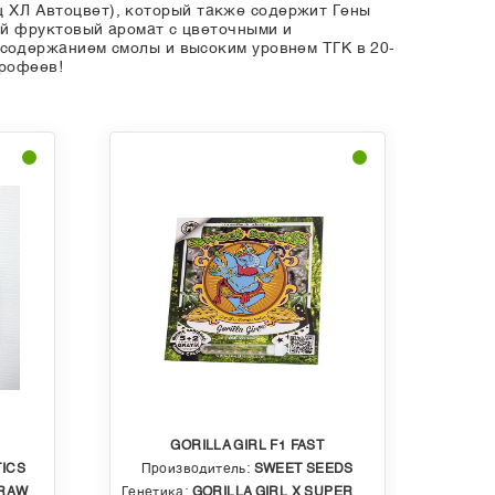
нц ХЛ Автоцвет), который также содержит Гены
ий фруктовый аромат с цветочными и
содержанием смолы и высоким уровнем ТГК в 20-
трофеев!
GORILLA GIRL F1 FAST
ICS
Производитель:
SWEET SEEDS
Пр
BBLE GUM
Генетика:
GORILLA GIRL X SUPER STRONG X SWEET GELATO AUTO
Генет