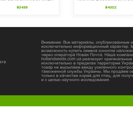
₴3499
₴4002
Внимание: Все материалы, опубликованные н
исключительно информационный характер. 
возможность купить семена конопли налож
через оператора Новая Почта. Наша компан
hollandseeds.com.ua реализует оригинальны
ата
исключительно в пределах территории Украи
товар не высылаем ввиду усиленного контро
таможенной службы Украины. Мы продаем с
только в качестве корма для птиц, для получ
и с целью научного исследования.