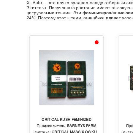
XL Auto — это нечто среднее между отборным эли
Зкиттлза. Полученные растения имеют высокую 
цитрусовыми тонами. Эти
феминизированные сем
24%! Поэтому этот штамм каннабиса влияет успо
CRITICAL KUSH FEMINIZED
EDS
Производитель:
BARNEYS FARM
Про
 AUTO
Генетика:
CRITICAL MASS X OG KUSH
Генет