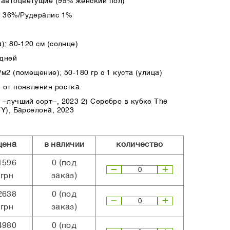
автоцветущие (99% женский пол)
а 36%/Рудералис 1%
); 80-120 см (солнце)
 дней
м2 (помещение); 50-180 гр с 1 куста (улица)
 от появления ростка
 –лучший сорт–, 2023 2) Серебро в кубке The
TY), Барселона, 2023
цена
в наличии
количество
1596
0
(под
грн
заказ)
2638
0
(под
грн
заказ)
4980
0
(под