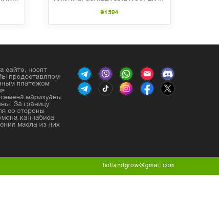
₴1594
а сайте, носят
Мы предоставляем
енным платежом
ия
е семена марихуаны
ны. За границу
ля со стороны
емена каннабиса
ения масла из них
hollandgrow@gmail.com