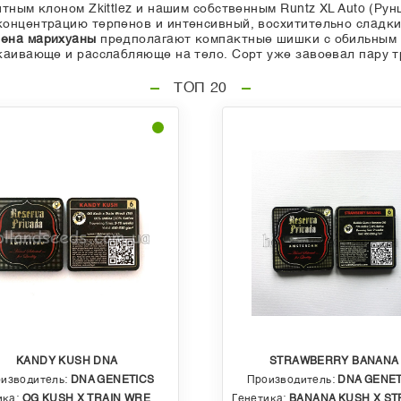
тным клоном Zkittlez и нашим собственным Runtz XL Auto (Ру
концентрацию терпенов и интенсивный, восхитительно сладк
ена марихуаны
предполагают компактные шишки с обильным 
каивающе и расслабляюще на тело. Сорт уже завоевал пару 
ТОП 20
KANDY KUSH DNA
STRAWBERRY BANANA
изводитель:
DNA GENETICS
Производитель:
DNA GENET
ика:
OG KUSH X TRAIN WRECK (T4)
Генетика:
BANANA KUSH X STRAWBERRY PHENO OF BU