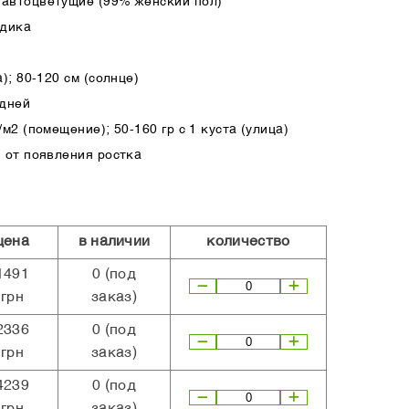
автоцветущие (99% женский пол)
ндика
); 80-120 см (солнце)
 дней
м2 (помещение); 50-160 гр с 1 куста (улица)
 от появления ростка
цена
в наличии
количество
1491
0
(под
грн
заказ)
2336
0
(под
грн
заказ)
4239
0
(под
грн
заказ)