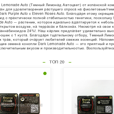
 Lemonade Auto (Темный Лимонад Автоцвет) от испанской ком
ан для удовлетворения растущего спроса на фиолетовые/тем
ark Purple Auto с Eleven Roses Auto. Благодаря этому скрещ
ид с практически полной стабильностью генетики, поскольк
de Auto — растение, которое идеально адаптируется к небол
крытом воздухе, на террасах и балконах. Несмотря на свои к
аннабиноидов 24%!. Наш карлик предлагает удивительно выс
х бошек с 1 куста. Благодаря тщательному отбору, Темный Ли
 трав, который очарует любителей свежих эссенций. Напоми
ущие семена конопли Dark Lemonade Auto — это приятный и п
исключительным вкусом и производительностью. Воспользуйтес
ТОП 20