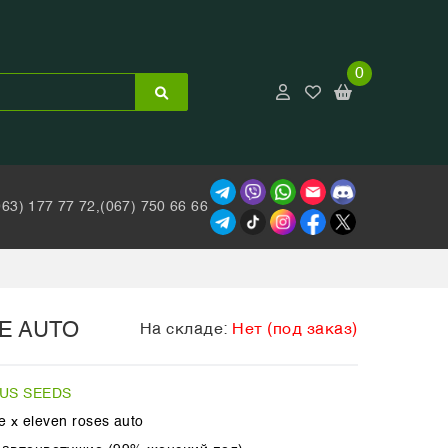
0
063) 177 77 72,
(067) 750 66 66
E AUTO
На складе:
Нет (под заказ)
OUS SEEDS
e x eleven roses auto