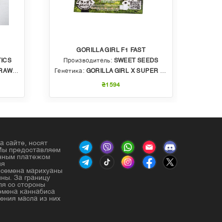
GORILLA GIRL F1 FAST
ICS
Производитель:
SWEET SEEDS
Пр
BBLE GUM
Генетика:
GORILLA GIRL X SUPER STRONG X SWEET GELATO AUTO
Генет
₴1594
а сайте, носят
Мы предоставляем
енным платежом
ия
е семена марихуаны
ны. За границу
ля со стороны
емена каннабиса
ения масла из них