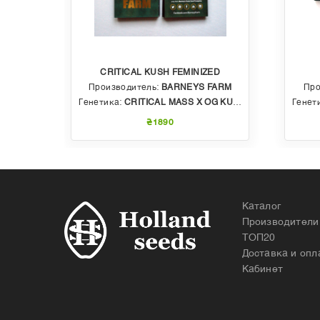
CRITICAL KUSH FEMINIZED
EDS
Производитель:
BARNEYS FARM
Про
 AUTO
Генетика:
CRITICAL MASS X OG KUSH
Генет
₴1890
Каталог
Производители
ТОП20
Доставка и опл
Кабинет