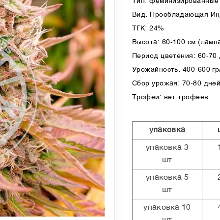
Тип: феминизированные 
Вид: Преобладающая И
ТГК: 24%
Высота: 60-100 см (лампа
Период цветения: 60-70
Урожайность: 400-600 гр/
Сбор урожая: 70-80 дней
Трофеи: нет трофеев
упаковка
упаковка 3
шт
упаковка 5
шт
упаковка 10
шт