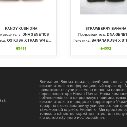
KANDY KUSH DNA
STRAWBERRY BANANA
изводитель:
DNA GENETICS
Производитель:
DNA GENET
ика:
OG KUSH X TRAIN WRECK (T4)
Генетика:
BANANA KUSH X STRAWBERRY PHENO OF BU
₴3499
₴4002
Внимание: Все материалы, опубликованные н
исключительно информационный характер. 
возможность купить семена конопли налож
через оператора Новая Почта. Наша компан
hollandseeds.com.ua реализует оригинальны
ата
исключительно в пределах территории Украи
товар не высылаем ввиду усиленного контро
таможенной службы Украины. Мы продаем с
только в качестве корма для птиц, для получ
и с целью научного исследования.