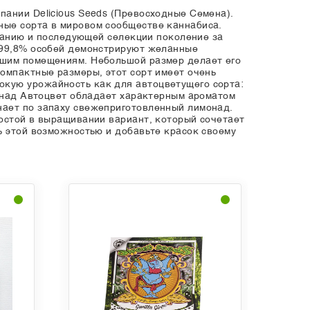
пании Delicious Seeds (Превосходные Семена).
ные сорта в мировом сообществе каннабиса.
иванию и последующей селекции поколение за
у 99,8% особей демонстрируют желанные
ьшим помещениям. Небольшой размер делает его
омпактные размеры, этот сорт имеет очень
окую урожайность как для автоцветущего сорта:
монад Автоцвет обладает характерным ароматом
нает по запаху свежеприготовленный лимонад.
ростой в выращивании вариант, который сочетает
ь этой возможностью и добавьте красок своему