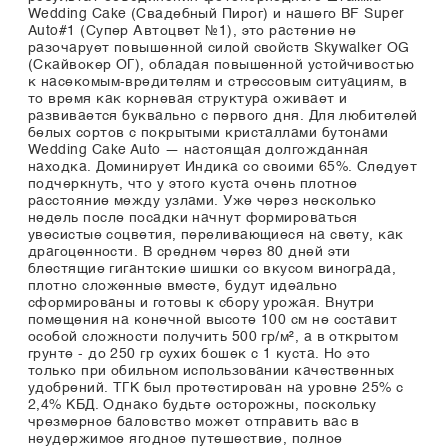
Wedding Cake (Свадебный Пирог) и нашего BF Super
Auto#1 (Супер Автоцвет №1), это растение не
разочарует повышенной силой свойств Skywalker OG
(Скайвокер ОГ), обладая повышенной устойчивостью
к насекомым-вредителям и стрессовым ситуациям, в
то время как корневая структура оживает и
развивается буквально с первого дня. Для любителей
белых сортов с покрытыми кристаллами бутонами
Wedding Cake Auto — настоящая долгожданная
находка. Доминирует Индика со своими 65%. Следует
подчеркнуть, что у этого куста очень плотное
расстояние между узлами. Уже через несколько
недель после посадки начнут формироваться
увесистые соцветия, переливающиеся на свету, как
драгоценности. В среднем через 80 дней эти
блестящие гигантские шишки со вкусом винограда,
плотно сложенные вместе, будут идеально
сформированы и готовы к сбору урожая. Внутри
помещения на конечной высоте 100 см не составит
особой сложности получить 500 гр/м², а в открытом
грунте - до 250 гр сухих бошек с 1 куста. Но это
только при обильном использовании качественных
удобрений. ТГК был протестирован на уровне 25% с
2,4% КБД. Однако будьте осторожны, поскольку
чрезмерное баловство может отправить вас в
неудержимое ягодное путешествие, полное