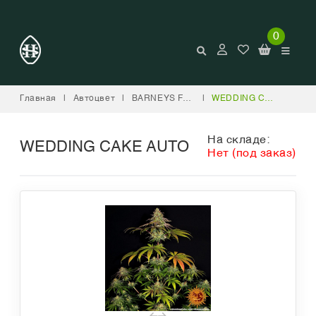
0
Главная
|
Автоцвет
|
BARNEYS FARM
|
WEDDING CAKE AUTO
На складе:
WEDDING CAKE AUTO
Нет (под заказ)