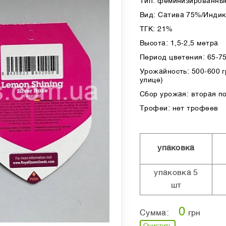
Тип: феминизированные
Вид: Сатива 75%/Инди
ТГК: 21%
Высота: 1,5-2,5 метра
Период цветения: 65-7
Урожайность: 500-600 гр
улице)
Сбор урожая: вторая п
Трофеи: нет трофеев
упаковка
упаковка 5
шт
0
Сумма:
грн
Очистить