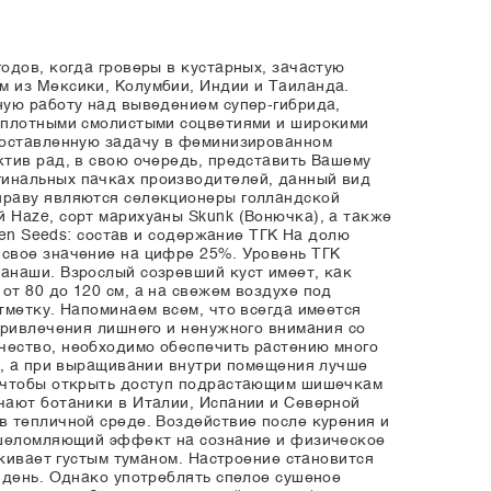
одов, когда гроверы в кустарных, зачастую
м из Мексики, Колумбии, Индии и Таиланда.
ную работу над выведением супер-гибрида,
е плотными смолистыми соцветиями и широкими
 поставленную задачу в феминизированном
ктив рад, в свою очередь, представить Вашему
гинальных пачках производителей, данный вид
праву являются селекционеры голландской
 Haze, сорт марихуаны Skunk (Вонючка), а также
een Seeds: состав и содержание ТГК На долю
 свое значение на цифре 25%. Уровень ТГК
анаши. Взрослый созревший куст имеет, как
т 80 до 120 см, а на свежем воздухе под
тметку. Напоминаем всем, что всегда имеется
привлечения лишнего и ненужного внимания со
чество, необходимо обеспечить растению много
а, а при выращивании внутри помещения лучше
, чтобы открыть доступ подрастающим шишечкам
чают ботаники в Италии, Испании и Северной
в тепличной среде. Воздействие после курения и
 ошеломляющий эффект на сознание и физическое
акивает густым туманом. Настроение становится
 день. Однако употреблять спелое сушеное