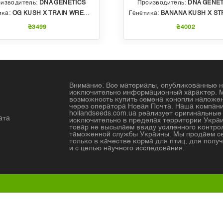
изводитель:
DNA GENETICS
Производитель:
DNA GENET
ика:
OG KUSH X TRAIN WRECK (T4)
Генетика:
BANANA KUSH X STRAWBERRY PHENO OF BU
₴3499
₴4002
Внимание: Все материалы, опубликованные н
исключительно информационный характер. 
возможность купить семена конопли налож
через оператора Новая Почта. Наша компан
hollandseeds.com.ua реализует оригинальны
ата
исключительно в пределах территории Украи
товар не высылаем ввиду усиленного контро
таможенной службы Украины. Мы продаем с
только в качестве корма для птиц, для получ
и с целью научного исследования.