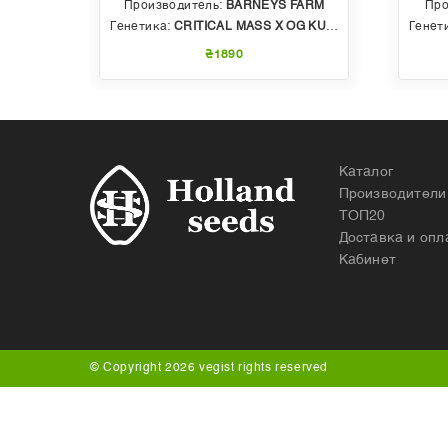
EDS
Производитель:
BARNEYS FARM
Про
 AUTO
Генетика:
CRITICAL MASS X OG KUSH
Генет
₴1890
Каталог
Производители
ТОП20
Доставка и опл
Кабинет
© Copyright 2026 vegist rights reserved