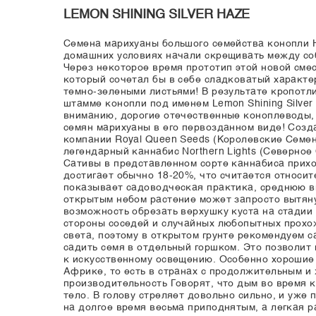
LEMON SHINING SILVER HAZE
Семена марихуаны большого семейства конопли H
домашних условиях начали скрещивать между соб
Через некоторое время прототип этой новой сме
который сочетал бы в себе сладковатый характе
темно-зелеными листьями! В результате кропотл
штамме конопли под именем Lemon Shining Silve
вниманию, дорогие отечественные коноплеводы,
семян марихуаны в его первозданном виде! Соз
компании Royal Queen Seeds (Королевские Семен
легендарный каннабис Northern Lights (Северное
Сативы в представленном сорте каннабиса прихо
достигает обычно 18-20%, что считается относи
показывает садоводческая практика, среднюю вы
открытым небом растение может запросто вытянут
возможность обрезать верхушку куста на стадии
стороны соседей и случайных любопытных прохож
света, поэтому в открытом грунте рекомендуем 
садить семя в отдельный горшком. Это позволи
к искусственному освещению. Особенно хорошие 
Африке, то есть в странах с продолжительным и
производительность Говорят, что дым во время 
тело. В голову стреляет довольно сильно, и уже
на долгое время весьма приподнятым, а легкая 