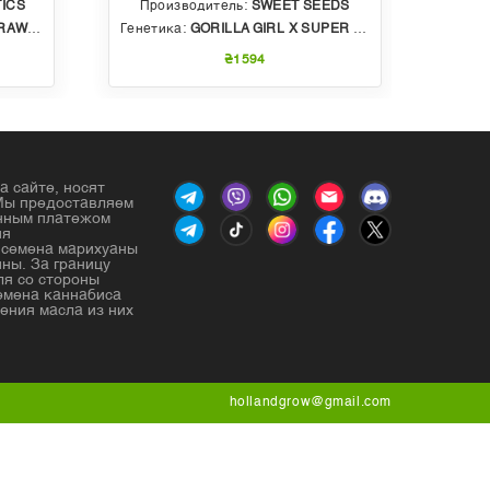
ICS
Производитель:
SWEET SEEDS
Пр
BBLE GUM
Генетика:
GORILLA GIRL X SUPER STRONG X SWEET GELATO AUTO
Генет
₴1594
а сайте, носят
Мы предоставляем
енным платежом
ия
е семена марихуаны
ны. За границу
ля со стороны
емена каннабиса
ения масла из них
hollandgrow@gmail.com