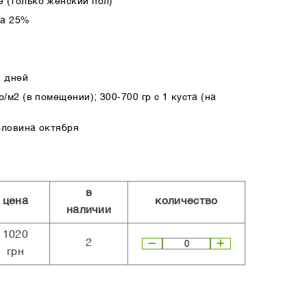
 (только женский пол)
ка 25%
5 дней
/м2 (в помещении); 300-700 гр с 1 куста (на
оловина октября
в
цена
количество
наличии
1020
2
грн