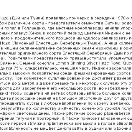
aze (Дым или Туман) появилась примерно в середине 1970-х г
ой различные сорта - представители семейства Сативы родо
си попал в Голландию, где местные коноплеводы начали упор
рный привкус Хейза и короткий период цветения Индики с е
ивого и продолжительного процесса им удалось реализовать
r Haze (Лимонный Блестящий Серебряный Туман). А наш колле
 в нашем онлайн-магазине фирменных семян марихуаны в ори
дателями оригинального сорта Блестящий Серебряный Дым по 
а). Родителями представленной травы выступили: упомянутый
 Сияние). Семена конопли Lemon Shining Silver Haze Royal Qu
дится 75%, следовательно, меньшая часть Индики закрепила
тельно высоким показателем среди феминизированных сортов 
соту. При комнатном культивировании он достигает размера о
ься до 2 метра и даже превысить в некоторых случаях эту о
 роста для закрепления его небольшого роста, во избежание 
их! Чтобы соцветий на ветках образовывалось большое коли
садить проросшие семена на большом расстоянии друг от друг
т передвигать кусты в любом направлении по своему желанию
результаты по количеству и качеству конечного урожая полу
 жарким световым днем. Также растение хорошо развивается 
курения тягучий и приторный, а также приносит мгновенный
 после первой затяжки практически все мысли в голове завол
расслабленность не мешает действовать в будний или рабочий