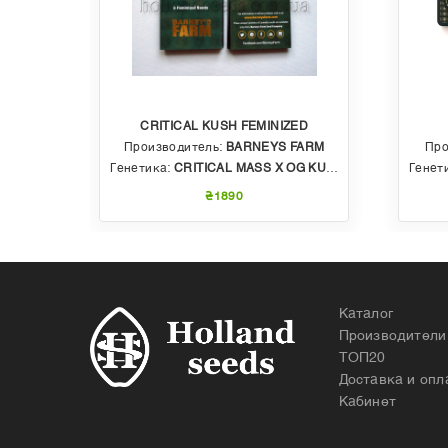
CRITICAL KUSH FEMINIZED
EDS
Производитель:
BARNEYS FARM
Про
 AUTO
Генетика:
CRITICAL MASS X OG KUSH
Генет
₴1890
Каталог
Производители
ТОП20
Доставка и опл
Кабинет