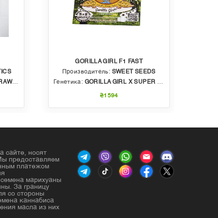
GORILLA GIRL F1 FAST
ICS
Производитель:
SWEET SEEDS
Пр
BBLE GUM
Генетика:
GORILLA GIRL X SUPER STRONG X SWEET GELATO AUTO
Генет
₴1594
а сайте, носят
Мы предоставляем
енным платежом
ия
е семена марихуаны
ны. За границу
ля со стороны
емена каннабиса
ения масла из них