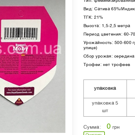
Тип: феминизированные
Вид: Сатива 65%/Инди
ТГК: 21%
Высота: 1,5-2,5 метра
Период цветения: 60-7
Урожайность: 500-600 гр
улице)
Сбор урожая: середина
Трофеи: нет трофеев
упаковка
упаковка 5
шт
0
Сумма:
грн
Очистить