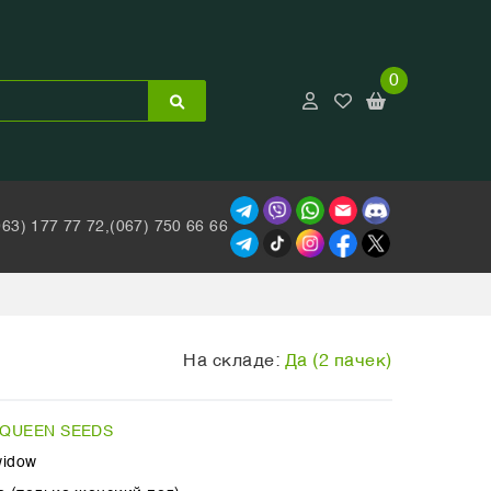
0
063) 177 77 72,
(067) 750 66 66
На складе:
Да (2 пачек)
 QUEEN SEEDS
widow