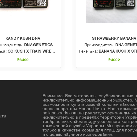
KANDY KUSH DNA
STRAWBERRY BANANA
изводитель:
DNA GENETICS
Производитель:
DNA GENET
ика:
OG KUSH X TRAIN WRECK (T4)
Генетика:
BANANA KUSH X STRAWBERRY PHENO OF BU
₴3499
₴4002
Внимание: Все материалы, опубликованные н
исключительно информационный характер. 
возможность купить семена конопли налож
через оператора Новая Почта. Наша компан
hollandseeds.com.ua реализует оригинальны
ата
исключительно в пределах территории Украи
товар не высылаем ввиду усиленного контро
таможенной службы Украины. Мы продаем с
только в качестве корма для птиц, для получ
и с целью научного исследования.