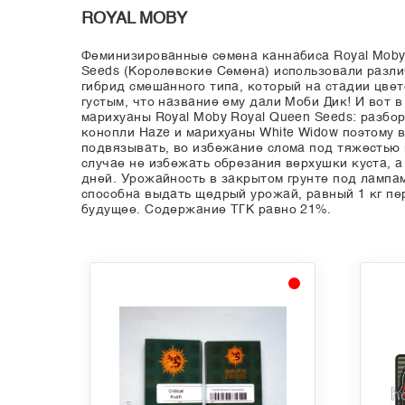
ROYAL MOBY
Феминизированные семена каннабиса Royal Moby 
Seeds (Королевские Семена) использовали разли
гибрид смешанного типа, который на стадии цве
густым, что название ему дали Моби Дик! И вот
марихуаны Royal Moby Royal Queen Seeds: разбо
конопли Haze и марихуаны White Widow поэтому 
подвязывать, во избежание слома под тяжестью 
случае не избежать обрезания верхушки куста, а
дней. Урожайность в закрытом грунте под лампам
способна выдать щедрый урожай, равный 1 кг п
будущее. Содержание ТГК равно 21%.