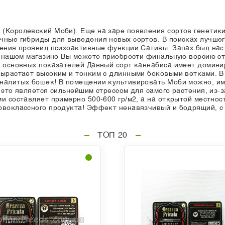
(Королевский Моби). Еще на заре появления сортов генетик
чные гибриды для выведения новых сортов. В поисках лучше
тения проявил психоактивные функции Сативы. Запах был на
 в нашем магазине Вы можете приобрести финальную версию эт
р основных показателей Данный сорт каннабиса имеет домини
вырастает высоким и тонким с длинными боковыми ветками. В
налитых бошек! В помещении культивировать Моби можно, име
 это является сильнейшим стрессом для самого растения, из-з
и составляет примерно 500-600 гр/м2, а на открытой местнос
ервоклассного продукта! Эффект ненавязчивый и бодрящий, с
ТОП 20