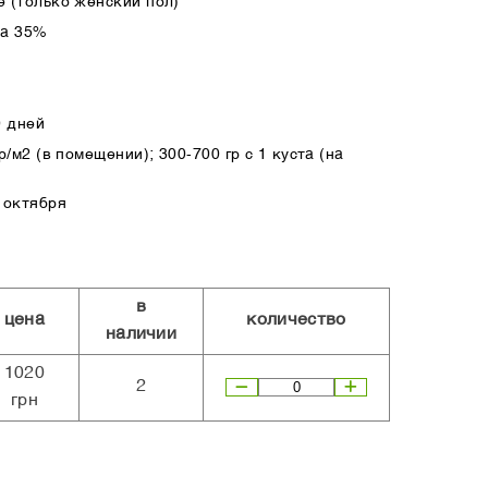
 (только женский пол)
ка 35%
0 дней
/м2 (в помещении); 300-700 гр с 1 куста (на
 октября
в
цена
количество
наличии
1020
2
грн