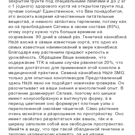
закрытом грунте под специальными лампами и до 2 кг
с 1 (одного) здорового куста на открытом грунте под
лучами солнца! Единственное, что Вам понадобится,
это вносить вовремя качественные питательные
вещества, и немного запастись терпением, потому как
из-за преобладания Сативы в своем составе (85%),
этому сорту нужно чуть больше времени на
созревание: 90 дней в самый раз. Генетика каннабиса
Haze вхожа в самые известные сорта, это одно из
самых известных наименований в мире каннабиса.
Благодаря ему растениям придают крепость и
урожайность. Обращаем Ваше внимание, что
содержание ТГК в нашем случае равняется 20%, что
вполне достаточно для применения этой конопли в
медицинской практике. Семена каннабиса Haze SMG:
только для опытных коноплеводов Представленный
здесь Haze явно не подойдет новичкам гроверам. Он
рассчитывает на ваши знания и многолетний опыт. В
растении доминирует Сатива, поэтому его шишки
имеют конусообразную и вытянутую форму, а в
период цветения оно формирует плотные узлы с
переполненной смолами чашечкой. Само растение
очень мохнатое и разросшееся по пространству. Оно
имеет свойство разрастаться как ввысь, так и в
ширину заполняя собой все свободное пространство.
Имейте в виду, что при такой обалденной генетике и
теплому украинскому климату, да на нашем