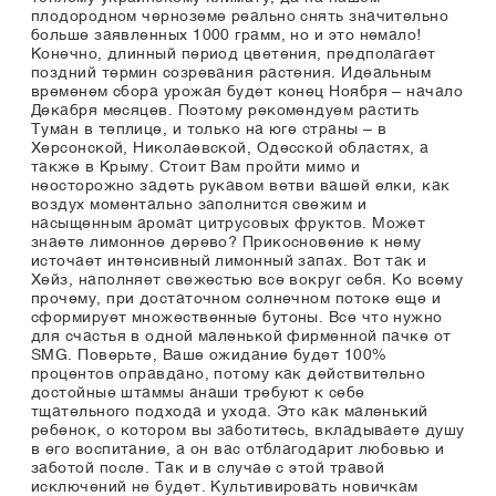
плодородном черноземе реально снять значительно
больше заявленных 1000 грамм, но и это немало!
Конечно, длинный период цветения, предполагает
поздний термин созревания растения. Идеальным
временем сбора урожая будет конец Ноября – начало
Декабря месяцев. Поэтому рекомендуем растить
Туман в теплице, и только на юге страны – в
Херсонской, Николаевской, Одесской областях, а
также в Крыму. Стоит Вам пройти мимо и
неосторожно задеть рукавом ветви вашей елки, как
воздух моментально заполнится свежим и
насыщенным аромат цитрусовых фруктов. Может
знаете лимонное дерево? Прикосновение к нему
источает интенсивный лимонный запах. Вот так и
Хейз, наполняет свежестью все вокруг себя. Ко всему
прочему, при достаточном солнечном потоке еще и
сформирует множественные бутоны. Все что нужно
для счастья в одной маленькой фирменной пачке от
SMG. Поверьте, Ваше ожидание будет 100%
процентов оправдано, потому как действительно
достойные штаммы анаши требуют к себе
тщательного подхода и ухода. Это как маленький
ребенок, о котором вы заботитесь, вкладываете душу
в его воспитание, а он вас отблагодарит любовью и
заботой после. Так и в случае с этой травой
исключений не будет. Культивировать новичкам