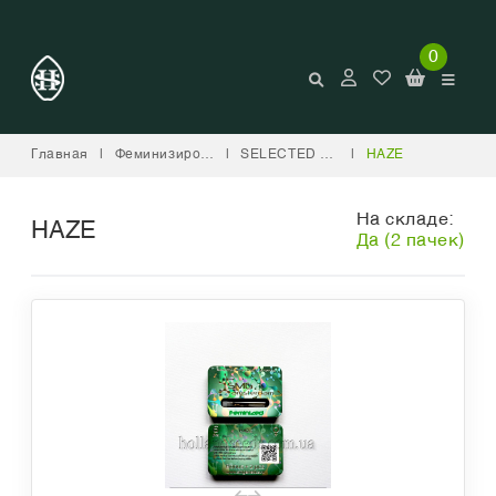
0
Главная
|
Феминизированные
|
SELECTED MEDICAL GENETICS
|
HAZE
На складе:
HAZE
Да (2 пачек)