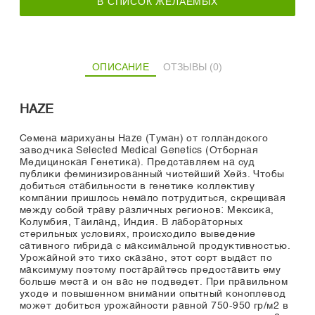
В СПИСОК ЖЕЛАЕМЫХ
ОПИСАНИЕ
ОТЗЫВЫ (0)
HAZE
Семена марихуаны Haze (Туман) от голландского
заводчика Selected Medical Genetics (Отборная
Медицинская Генетика). Представляем на суд
публики феминизированный чистейший Хейз. Чтобы
добиться стабильности в генетике коллективу
компании пришлось немало потрудиться, скрещивая
между собой траву различных регионов: Мексика,
Колумбия, Таиланд, Индия. В лабораторных
стерильных условиях, происходило выведение
сативного гибрида с максимальной продуктивностью.
Урожайной это тихо сказано, этот сорт выдаст по
максимуму поэтому постарайтесь предоставить ему
больше места и он вас не подведет. При правильном
уходе и повышенном внимании опытный коноплевод
может добиться урожайности равной 750-950 гр/м2 в