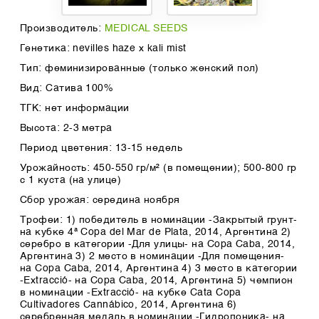
Производитель:
MEDICAL SEEDS
Генетика: nevilles haze x kali mist
Тип: феминизированные (только женский пол)
Вид: Сатива 100%
ТГК: нет информации
Высота: 2-3 метра
Период цветения: 13-15 недель
Урожайность: 450-550 гр/м² (в помещении); 500-800 гр
с 1 куста (на улице)
Сбор урожая: середина ноября
Трофеи: 1) победитель в номинации -Закрытый грунт-
на кубке 4ª Copa del Mar de Plata, 2014, Аргентина 2)
серебро в категории -Для улицы- на Copa Caba, 2014,
Аргентина 3) 2 место в номинации -Для помещения-
на Copa Caba, 2014, Аргентина 4) 3 место в категории
-Extracció- на Copa Caba, 2014, Аргентина 5) чемпион
в номинации -Extracció- на кубке Cata Copa
Cultivadores Cannábico, 2014, Аргентина 6)
серебренная медаль в номинации -Гидропоника- на