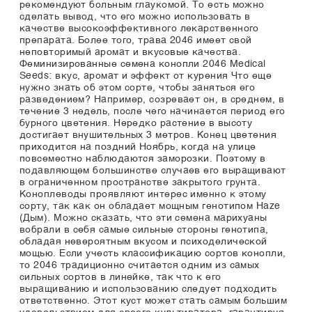
рекомендуют больным глаукомой. То есть можно
сделать вывод, что его можно использовать в
качестве высокоэффективного лекарственного
препарата. Более того, трава 2046 имеет свой
неповторимый аромат и вкусовые качества.
Феминизированные семена конопли 2046 Medical
Seeds: вкус, аромат и эффект от курения Что еще
нужно знать об этом сорте, чтобы заняться его
разведением? Например, созревает он, в среднем, в
течение 3 недель, после чего начинается период его
бурного цветения. Нередко растение в высоту
достигает внушительных 3 метров. Конец цветения
приходится на поздний Ноябрь, когда на улице
повсеместно наблюдаются заморозки. Поэтому в
подавляющем большинстве случаев его выращивают
в ограниченном пространстве закрытого грунта.
Коноплеводы проявляют интерес именно к этому
сорту, так как он обладает мощным генотипом Haze
(Дым). Можно сказать, что эти семена марихуаны
вобрали в себя самые сильные стороны генотипа,
обладая невероятным вкусом и психоделической
мощью. Если учесть классификацию сортов конопли,
то 2046 традиционно считается одним из самых
сильных сортов в линейке, так что к его
выращиванию и использованию следует подходить
ответственно. Этот куст может стать самым большим