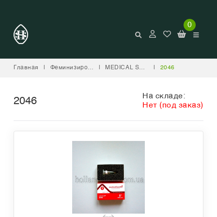
0
Главная
|
Феминизированные
|
MEDICAL SEEDS
|
2046
На складе:
2046
Нет (под заказ)