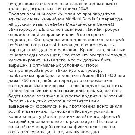
представим отечественным коноплеводам семена
травы под странным названием 2046.
Представленный сорт конопли от производителя
элитных семян каннабиса Medical Seeds (в переводе
на русский язык означает Медицинские Семена)
заинтересует далеко не новичков, так как требует
определенной сноровки и опыта со стороны
садоводов. Он предназначен для человека, который
не боится потратить 4-5 месяцев своего труда на
выращивание данного растения. Кроме того, опытные
коноплеводы отмечают, что этот штамм травы трудно
культивировать из-за того, что он должен быть
выращен в оптимальных условиях. Чтобы
контролировать рост таких кустов, гроверу
необходимо приобрести мощные лампы ДНАТ 600 или
даже 750 ватт, либо аппаратуру с современным
светодиодным элементом. Также следует запастить
качественными минеральными веществами, которые
будут использоваться в качестве подпитки растений.
Вносить их нужно строго в соответствии с
выведенной формулой и на протяжении всего цикла
роста и цветения. Приложив максимум усилий, в
конце концов удастся достичь желаемого эффекта,
который однозначно вас не разочарует. В связи с
сильнейшим воздействием на физическое тело и
сознание курильщика, эту анашу нередко