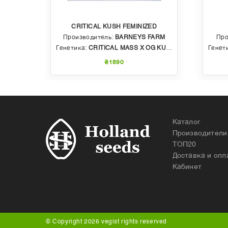
CRITICAL KUSH FEMINIZED
EDS
Производитель:
BARNEYS FARM
Про
 AUTO
Генетика:
CRITICAL MASS X OG KUSH
Генет
₴1890
Каталог
Производители
ТОП20
Доставка и опл
Кабинет
© Copyright 2026 vegist rights reserved