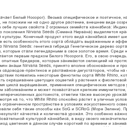
начает Белый Носорог). Весьма специфическое и поэтичное, н
 не похожим ни на одно другое растение, внешнем виде созре
 себе лучших свойств 2 огромных семейств каннабиса: Индик
о поколения Nirvana Seeds (Семена Нирвана) выделяется крас
й культуры. Конечный продукт этого вида каннабиса имеет ш
е есть особенность этого сорта обладать выраженным и эфф
o Nirvana Seeds: генетика гибрида Генетическое дерево сорт
, которые стали легендарными в свое золотое время. Среди 
тается первым предком Белого Носорога. Его, в свою очередь
 опытных бридеров, которые занимаются селекцией на протяж
ян анаши Nirvana Seeds, принято вполне обоснованное и пр
 садоводов-практиков и растаманов-дегустаторов, чтобы на 
дствии появились некоторые фенотипы сорта White Rhino, кот
ать окрашивание цветущих соцветий у растения к фиолетово
емя цикла выращивания, применения специфических методов у
ым заболеваниям и может похвастаться крепким иммунитетом
еперечисленных достоинств, отметим также высокую урожайн
отря на то, что White Rhino спокойно растет в уличных усло
в ограниченном пространстве в условиях искусственного ос
вали себя такие способы как SoG и SCRoG (Море Зелени). П
результат качества и количества урожая. Это особенно важ
бовательной культурой каннабиса, в виду своего незначител
од цветения в данном случае короткий по времени и занимает