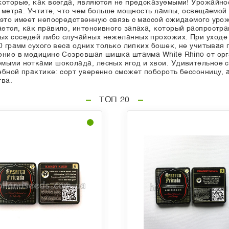
которые, как всегда, являются не предсказуемыми! Урожайно
о метра. Учтите, что чем больше мощность лампы, освещаемой
 это имеет непосредственную связь с массой ожидаемого урож
ется, как правило, интенсивного запаха, который распростр
х соседей либо случайных нежеланных прохожих. При уходе 
0 грамм сухого веса одних только липких бошек, не учитывая 
ение в медицине Созревшая шишка штамма White Rhino от орг
мыми нотками шоколада, лесных ягод и хвои. Удивительное 
бной практике: сорт уверенно сможет побороть бессонницу, а
ва.
ТОП 20