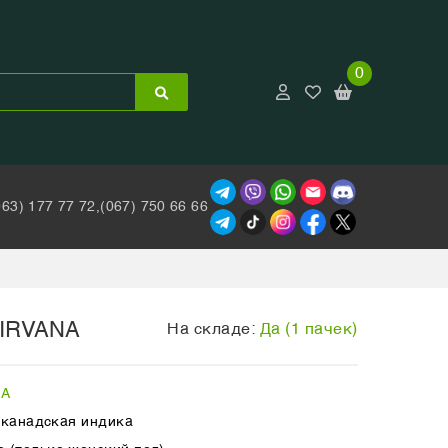
0
063) 177 77 72,
(067) 750 66 66
NIRVANA
На складе:
Да (1 пачек)
NA
x канадская индика