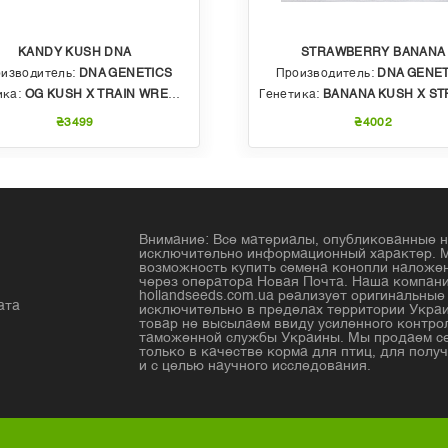
KANDY KUSH DNA
STRAWBERRY BANANA
изводитель:
DNA GENETICS
Производитель:
DNA GENET
ика:
OG KUSH X TRAIN WRECK (T4)
Генетика:
BANANA KUSH X STRAWBERRY PHENO OF BU
₴3499
₴4002
Внимание: Все материалы, опубликованные н
исключительно информационный характер. 
возможность купить семена конопли налож
через оператора Новая Почта. Наша компан
hollandseeds.com.ua реализует оригинальны
ата
исключительно в пределах территории Украи
товар не высылаем ввиду усиленного контро
таможенной службы Украины. Мы продаем с
только в качестве корма для птиц, для получ
и с целью научного исследования.