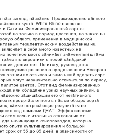
а наш взгляд, название. Происхождение данного
вающего куста. White Rhino является
и и Сативы. Феминизированный сорт от
отой не только в период цветения, но также на
ирокую область применения в медицинской
ективным терапевтическим воздействием на
а включает в себя много известных на
них почетное место занимает знаменитый штамм
, грамотно скрестили с некой канадской
ении долгих лет. По итогу, руководство
огнозируемое решение о представлении Носорога
основании их отзывов и замечаний сделать сорт
орые могут незначительно отличаться по окрасу,
й палитре цветов. Этот вид феминизированных
хода или обладание узких научных знаний, а
, надежно защищающим его от негативного
ость представленного в нашем обзоре сорта
виях, самые потрясающие результаты по
вещения под лампами ДНАТ. Эффективными
ри этом незначительные отклонения от
но для начинающих коноплеводов, которые
ьного опыта культивирования и большой
 срок от 55 до 65 дней, в зависимости от