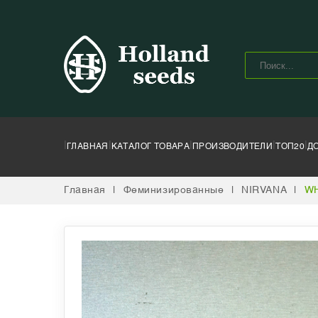
|
|
|
|
|
ГЛАВНАЯ
КАТАЛОГ ТОВАРА
ПРОИЗВОДИТЕЛИ
ТОП20
Д
Главная
|
Феминизированные
|
NIRVANA
|
WH