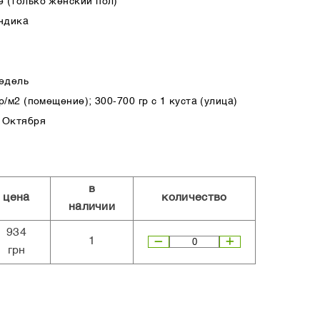
 (только женский пол)
ндика
недель
/м2 (помещение); 300-700 гр с 1 куста (улица)
 Октября
в
цена
количество
наличии
934
1
грн