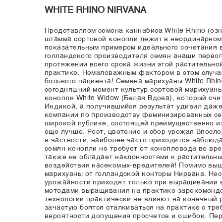
WHITE RHINO NIRVANA
Представляем семена каннабиса White Rhino (оз
штамма сортовой конопли лежит в неординарном,
показательным примером идеального сочетания в
голландского производителя семян анаши первог
протяжении всего срока жизни этой растительно
практике. Немаловажным фактором в этом случа
больного пациента! Семена марихуаны White Rhin
сегодняшний момент культур сортовой марихуаны
конопля White Widow (Белая Вдова), который счи
Индикой, а получившийся результат удивил даже
компании по производству феминизированных сем
широкой публике, состоящей преимущественно из
еще лучше. Рост, цветение и сбор урожая Впосле
в частности, наиболее часто приходится наблюд
семян конопли не требует от коноплевода во вр
также не обладает наклонностями к растительн
воздействия насекомых-вредителей! Помимо выш
марихуаны от голландской конторы Нирвана. Несм
урожайности приходят только при выращивании 
методами выращивания на практике зарекомендо
технологии практически не влияют на конечный 
зачастую боятся сталкиваться на практике с тре
вероятности допущения просчетов и ошибок. Пери