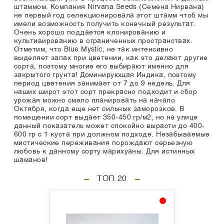
штаммом. Компания Nirvana Seeds (Семена Нирвана)
не первый год селекционировала этот штамм чтоб мы
имели возможность получить конечный результат.
Очень хорошо поддается клонированию и
культивированию в ограниченных пространствах.
Отметим, что Blue Mystic, не так интенсивно
выделяет запах при цветении, как это делают другие
сорта, поэтому многие его выбирают именно для
закрытого грунта! Доминирующая Индика, поэтому
период цветения занимает от 7 до 9 недель. Для
наших широт этот сорт прекрасно подходит и сбор
урожая можно смело планировать на начало
Октября, когда еще нет сильных заморозков. В
помещении сорт выдает 350-450 гр/м2, но на улице
данный показатель может спокойно вырасти до 400-
600 гр с 1 куста при должном подходе. Незабываемые
мистические переживания порождают серьезную
любовь к данному сорту марихуаны. Для истинных
шаманов!
ТОП 20