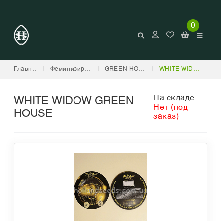
0
Главная
|
Феминизированные
|
GREEN HOUSE SEED COMPANY
|
WHITE WIDOW GREEN HOUSE
На складе:
WHITE WIDOW GREEN
Нет (под
HOUSE
заказ)