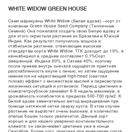
WHITE WIDOW GREEN HOUSE
Семя марихуаны White Widow (Белая вдова) –сорт от
компании Green House Seed Company (Тепличные
Семена) Она пожелала создать свою Белую вдову и
для этого скрестила растения из Бразилии и Южной
Индии. Как результат получилось мощное и
стабильное растение, отвечающее высоким
стандартам сорта White Widow. ТГК доходит до 19%, а
каннабидиол в среднем составляет 0,1%Сорт
смешанный: Индика 60%, а Сатива 40%, поэтому
после приема внутрь сначала ощущается приятная
расслабленность вкупе с ленью, но затем ощущение
сменяется на нарастающий high-head (светлая
голова) эффект с множеством мыслей и пересмотром
жизненных ситуаций и установок. Период цветения в
комнате/гроубоксе занимает 8-9 недель максимум, а
урожайность колеблется в пределах 500-700 гр/м2. К
Белой вдове замечательно метод выращивания при
помощи натяжной сетки сверху куста. В этом случае
растение не вырастет очень высоким, а количество
спелых бошек только увеличится. Данный сорт
хорошо и для нашего умеренно-континентального
климата: он заканчивает цветение уже в конце
Сентября. Более того, генетики при выведении сорта