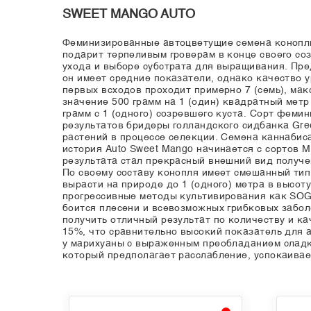
SWEET MANGO AUTO
Феминизированные автоцветущие семена конопли 
подарит терпеливым гроверам в конце своего со
ухода и выборе субстрата для выращивания. Пре
он имеет средние показатели, однако качество у
первых всходов проходит примерно 7 (семь), ма
значение 500 грамм на 1 (один) квадратный мет
грамм с 1 (одного) созревшего куста. Сорт феми
результатов бридеры голландского сидбанка Gre
растений в процессе селекции. Семена каннабис
история Auto Sweet Mango начинается с сортов M
результата стал прекрасный внешний вид получе
По своему составу конопля имеет смешанный ти
вырасти на природе до 1 (одного) метра в высо
прогрессивные методы культивирования как SOG,
боится плесени и всевозможных грибковых забол
получить отличный результат по количеству и ка
15%, что сравнительно высокий показатель для 
у марихуаны с выраженным преобладанием сладки
который предполагает расслабление, успокаивает