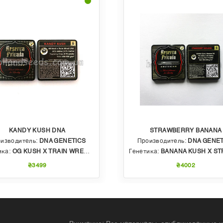
KANDY KUSH DNA
STRAWBERRY BANANA
изводитель:
DNA GENETICS
Производитель:
DNA GENET
ика:
OG KUSH X TRAIN WRECK (T4)
Генетика:
BANANA KUSH X STRAWBERRY PHENO OF BU
₴3499
₴4002