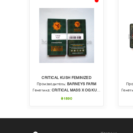
CRITICAL KUSH FEMINIZED
EDS
Производитель:
BARNEYS FARM
Про
 AUTO
Генетика:
CRITICAL MASS X OG KUSH
Генет
₴1890