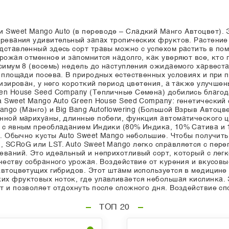
Sweet Mango Auto (в переводе – Сладкий Манго Автоцвет). 
зревания удивительный запах тропических фруктов. Растение
дставленный здесь сорт травы можно с успехом растить в пом
рожая отменное и запомнится надолго, как уверяют все, кто 
ксимум 8 (восемь) недель до наступления ожидаемого харвест
р площади посева. В природных естественных условиях и при
низирован, у него короткий период цветения, а также улучше
en House Seed Company (Тепличные Семена) добились благод
а Sweet Mango Auto Green House Seed Company: генетический
ango (Манго) и Big Bang Autoflowering (Большой Взрыв Автоц
нной марихуаны, длинные побеги, функция автоматического ц
п с явным преобладанием Индики (80% Индика, 10% Сатива и 
ту. Обычно кусты Auto Sweet Mango небольшие. Чтобы получит
 SCRoG или LST. Auto Sweet Mango легко справляется с переп
еваний. Это идеальный и неприхотливый сорт, который с лег
честву собранного урожая. Воздействие от курения и вкусов
автоцветущих гибридов. Этот штамм используется в медицине 
х фруктовых ноток, где улавливается небольшая кислинка. 
 и позволяет отдохнуть после сложного дня. Воздействие сп
ТОП 20