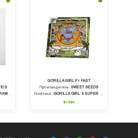
GORILLA GIRL F1 FAST
ICS
Производитель:
SWEET SEEDS
Пр
BBLE GUM
Генетика:
GORILLA GIRL X SUPER STRONG X SWEET GELATO AUTO
Генет
₴1594