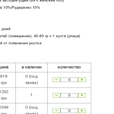
 автоцветущие (99% женский пол)
ва 10%/Рудералис 10%
0 дней
/м2 (помещение); 40-80 гр с 1 куста (улица)
ей от появления ростка
цена
в наличии
количество
819
0
(под
грн
заказ)
1202
1
грн
2049
0
(под
грн
заказ)