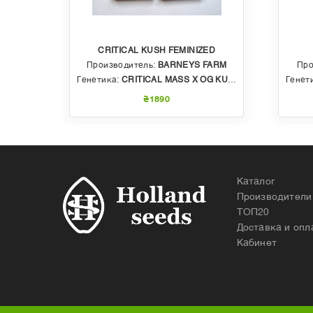
CRITICAL KUSH FEMINIZED
EDS
Производитель:
BARNEYS FARM
Про
 AUTO
Генетика:
CRITICAL MASS X OG KUSH
Генет
₴1890
Каталог
Производители
ТОП20
Доставка и опл
Кабинет