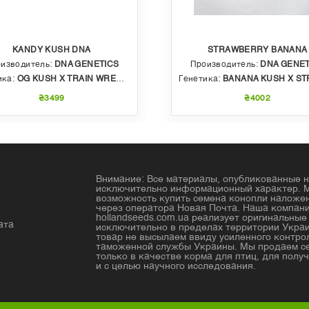
KANDY KUSH DNA
STRAWBERRY BANANA
изводитель:
DNA GENETICS
Производитель:
DNA GENET
ика:
OG KUSH X TRAIN WRECK (T4)
Генетика:
BANANA KUSH X STRAWBERRY PHENO OF BU
₴3499
₴4002
Внимание: Все материалы, опубликованные н
исключительно информационный характер. 
возможность купить семена конопли налож
через оператора Новая Почта. Наша компан
hollandseeds.com.ua реализует оригинальны
ата
исключительно в пределах территории Украи
товар не высылаем ввиду усиленного контро
таможенной службы Украины. Мы продаем с
только в качестве корма для птиц, для получ
и с целью научного исследования.