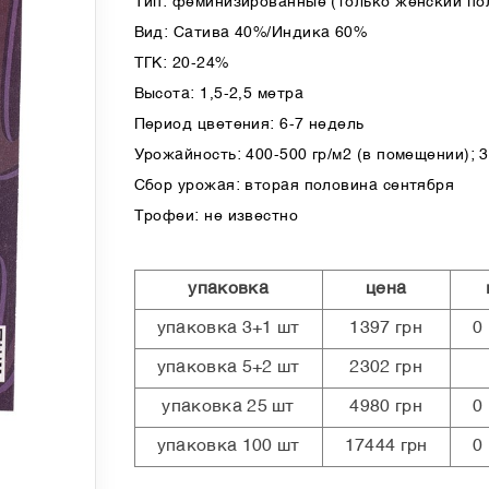
Тип: феминизированные (только женский по
Вид: Сатива 40%/Индика 60%
ТГК: 20-24%
Высота: 1,5-2,5 метра
Период цветения: 6-7 недель
Урожайность: 400-500 гр/м2 (в помещении); 30
Сбор урожая: вторая половина сентября
Трофеи: не известно
упаковка
цена
упаковка 3+1 шт
1397 грн
0
упаковка 5+2 шт
2302 грн
упаковка 25 шт
4980 грн
0
упаковка 100 шт
17444 грн
0