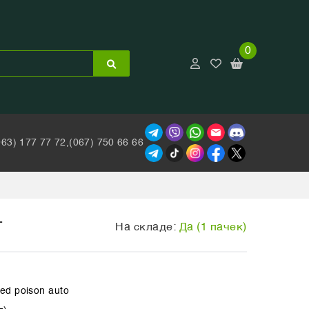
0
063) 177 77 72,
(067) 750 66 66
T
На складе:
Да (1 пачек)
red poison auto