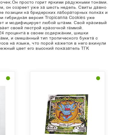
точек.Он просто горит яркими радужными тонами.
м, он созреет уже за шесть недель. Свиты давно
ие позиции на бридерских лабораторных полках и
 гибридная версия Tropicanna Cookies уже
яет и модифицирует любой штамм. Свой красивый
вает своей пестрой красочной гаммой.
24 процента в своем содержании, шишки
ами, и смешанный тип тропического букета с
сов на языке, что порой кажется в него вкинули
нежный цвет его высокий показатель ТГК