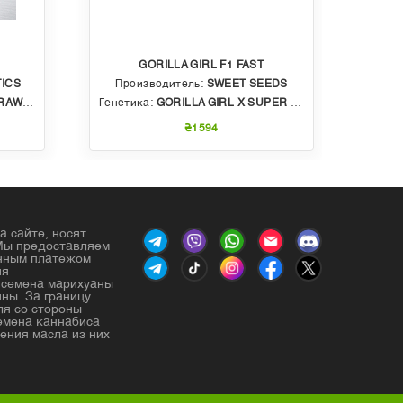
GORILLA GIRL F1 FAST
ICS
Производитель:
SWEET SEEDS
Пр
BBLE GUM
Генетика:
GORILLA GIRL X SUPER STRONG X SWEET GELATO AUTO
Генет
₴1594
а сайте, носят
Мы предоставляем
енным платежом
ия
е семена марихуаны
ны. За границу
ля со стороны
емена каннабиса
ения масла из них