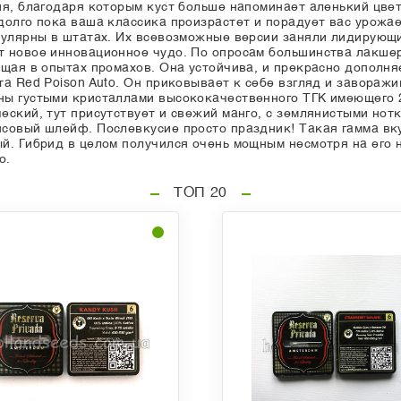
ия, благодаря которым куст больше напоминает аленький цве
олго пока ваша классика произрастет и порадует вас урожае
пулярны в штатах. Их всевозможные версии заняли лидирующ
 новое инновационное чудо. По опросам большинства лакшери
ющая в опытах промахов. Она устойчива, и прекрасно дополн
а Red Poison Auto. Он приковывает к себе взгляд и заворажи
ны густыми кристаллами высококачественного ТГК имеющего 
ский, тут присутствует и свежий манго, с землянистыми нотк
совый шлейф. Послевкусие просто праздник! Такая гамма вку
й. Гибрид в целом получился очень мощным несмотря на его 
о.
ТОП 20