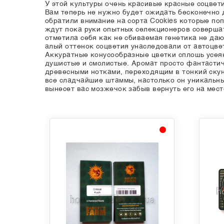
У этой культуры очень красивые красные соцвет
Вам теперь не нужно будет ожидать бесконечно д
обратили внимание на сорта Cookies которые по
ждут пока руки опытных селекционеров совершат
отметила себя как не сбиваемая генетика не да
алый оттенок соцветия унаследовали от автоцвет
Аккуратные конусообразные цветки сплошь усея
душистые и смолистые. Аромат просто фантастиче
древесными нотками, переходящим в тонкий скун
все сладчайшие штаммы, настолько он уникальны
вынесет вас мозжечок забыв вернуть его на мест