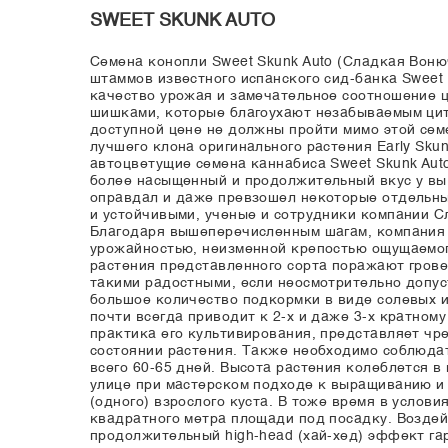
SWEET SKUNK AUTO
Семена конопли Sweet Skunk Auto (Сладкая Воню
штаммов известного испанского сид-банка Sweet
качество урожая и замечательное соотношение ц
шишками, которые благоухают незабываемым цит
доступной цене не должны пройти мимо этой сем
лучшего клона оригинального растения Early Sku
автоцветущие семена каннабиса Sweet Skunk Auto
более насыщенный и продолжительный вкус у выв
оправдал и даже превзошел некоторые отдельные
и устойчивыми, ученые и сотрудники компании 
Благодаря вышеперечисленным шагам, компания 
урожайностью, неизменной крепостью ощущаемог
растения представленного сорта поражают грове
такими радостными, если неосмотрительно допус
большое количество подкормки в виде солевых и
почти всегда приводит к 2-х и даже 3-х кратном
практика его культивирования, представляет чр
состоянии растения. Также необходимо соблюдат
всего 60-65 дней. Высота растения колеблется в
улице при мастерском подходе к выращиванию и 
(одного) взрослого куста. В тоже время в услови
квадратного метра площади под посадку. Воздей
продолжительный high-head (хай-хед) эффект га