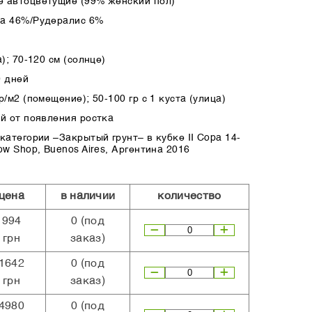
 автоцветущие (99% женский пол)
ва 46%/Рудералис 6%
); 70-120 см (солнце)
0 дней
/м2 (помещение); 50-100 гр с 1 куста (улица)
ей от появления ростка
категории –Закрытый грунт– в кубке II Copa 14-
ow Shop, Buenos Aires, Аргентина 2016
цена
в наличии
количество
994
0
(под
грн
заказ)
1642
0
(под
грн
заказ)
4980
0
(под