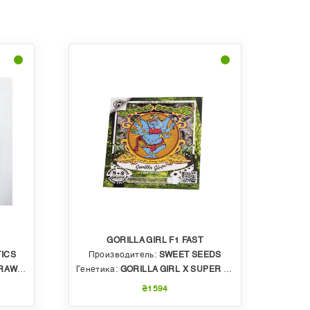
GORILLA GIRL F1 FAST
ICS
Производитель:
SWEET SEEDS
Пр
BBLE GUM
Генетика:
GORILLA GIRL X SUPER STRONG X SWEET GELATO AUTO
Генет
₴1594