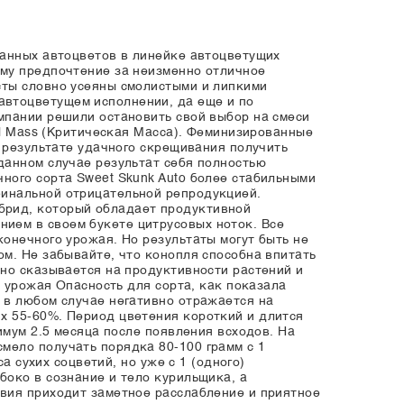
ванных автоцветов в линейке автоцветущих
ему предпочтение за неизменно отличное
сты словно усеяны смолистыми и липкими
втоцветущем исполнении, да еще и по
мпании решили остановить свой выбор на смеси
al Mass (Критическая Масса). Феминизированные
в результате удачного скрещивания получить
данном случае результат себя полностью
ного сорта Sweet Skunk Auto более стабильными
финальной отрицательной репродукцией.
брид, который обладает продуктивной
ием в своем букете цитрусовых ноток. Все
онечного урожая. Но результаты могут быть не
м. Не забывайте, что конопля способна впитать
ьно сказывается на продуктивности растений и
р урожая Опасность для сорта, как показала
 в любом случае негативно отражается на
х 55-60%. Период цветения короткий и длится
имум 2.5 месяца после появления всходов. На
мело получать порядка 80-100 грамм с 1
а сухих соцветий, но уже с 1 (одного)
боко в сознание и тело курильщика, а
вия приходит заметное расслабление и приятное