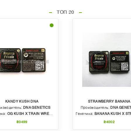
ТОП 20
KANDY KUSH DNA
STRAWBERRY BANANA
изводитель:
DNA GENETICS
Производитель:
DNA GENET
ика:
OG KUSH X TRAIN WRECK (T4)
Генетика:
BANANA KUSH X STRAWBERRY PHENO OF BU
₴3499
₴4002