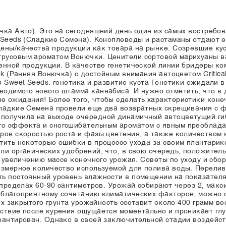
чка Авто). Это на сегодняшний день один из самых востребо
 Seeds (Сладкие Семена). Коноплеводы и растаманы отдают 
ены/качества продукции как товара на рынке. Созревшие ку
русовым ароматом Вонючки. Ценители сортовой марихуаны ва
енной продукции. В качестве генетической линии бридеры ко
nk (Ранняя Вонючка) с достойным внимания автоцветом Critic
 Sweet Seeds: генетика и развитие куста Генетики ожидали 
одимого нового штамма каннабиса. И нужно отметить, что в 
 ожидания! Более того, чтобы сделать характеристики конеч
Сладкие Семена провели еще два возвратных скрещивания с 
получила на выходе очередной динамичный автоцветущий ги
о эффекта и сногсшибательным ароматом с явным преобладан
ров скоростью роста и фазы цветения, а также количеством к
тить некоторые ошибки в процессе ухода за своим плантарико
ли органических удобрений, что, в свою очередь, положител
у увеличению массе конечного урожая. Советы по уходу и сбо
езмерное количество используемой для полива воды. Перелив
ь постоянный уровень влажности в помещении на показателя
 пределах 60-90 сантиметров. Урожай собирают через 2, макс
благоприятному сочетанию климатических факторов, можно с
ях закрытого грунта урожайность составит около 400 грамм вес
ствие после курения ощущается моментально и проникает глу
рантирован. Однако в своей заключительной стадии воздейст