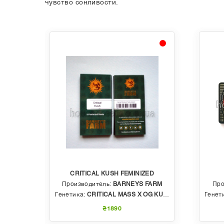
чувство сонливости.
CRITICAL KUSH FEMINIZED
EDS
Производитель:
BARNEYS FARM
Про
 AUTO
Генетика:
CRITICAL MASS X OG KUSH
Генет
₴1890