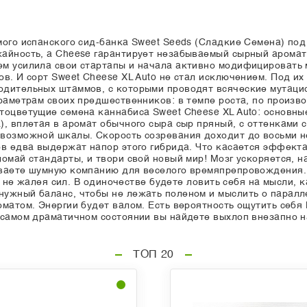
мого испанского сид-банка Sweet Seeds (Сладкие Семена) под
айность, а Cheese гарантирует незабываемый сырный аромат
м усилила свои стартапы и начала активно модифицировать м
ов. И сорт Sweet Cheese XL Auto не стал исключением. Под и
одительных штаммов, с которыми проводят всяческие мутацио
раметрам своих предшественников: в темпе роста, по произво
тоцветущие семена каннабиса Sweet Cheese XL Auto: основные
), вплетая в аромат обычного сыра сыр пряный, с оттенками
возможной шкалы. Скорость созревания доходит до восьми не
ов едва выдержат напор этого гибрида. Что касается эффект
омай стандарты, и твори свой новый мир! Мозг ускоряется, н
ываете шумную компанию для веселого времяпрепровождения.
ой не жалея сил. В одиночестве будете ловить себя на мысли,
ужный баланс, чтобы не лежать поленом и мыслить о паралл
оматом. Энергии будет валом. Есть вероятность ощутить себ
 самом драматичном состоянии вы найдете выхлоп внезапно 
ТОП 20