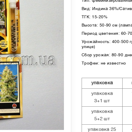
Тип: феминизированные
Вид: Индика 36%/Сати
ТГК: 15-20%
Высота: 50-90 см (лампа
Период цветения: 60-7
Урожайность: 400-500 гр
улице)
Сбор урожая: 80-90 дн
Трофеи: не известно
упаковка
упаковка
3+1 шт
упаковка
5+2 шт
упаковка 25