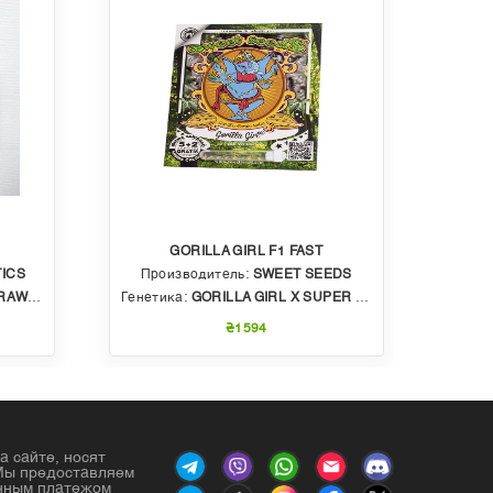
GORILLA GIRL F1 FAST
ICS
Производитель:
SWEET SEEDS
Пр
BBLE GUM
Генетика:
GORILLA GIRL X SUPER STRONG X SWEET GELATO AUTO
Генет
₴1594
а сайте, носят
Мы предоставляем
енным платежом