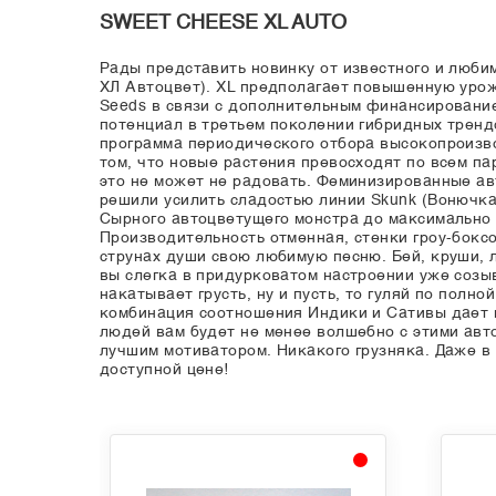
SWEET CHEESE XL AUTO
Рады представить новинку от известного и люби
ХЛ Автоцвет). XL предполагает повышенную урож
Seeds в связи с дополнительным финансирование
потенциал в третьем поколении гибридных тренд
программа периодического отбора высокопроизв
том, что новые растения превосходят по всем па
это не может не радовать. Феминизированные ав
решили усилить сладостью линии Skunk (Вонючка
Сырного автоцветущего монстра до максимально 
Производительность отменная, стенки гроу-бокс
струнах души свою любимую песню. Бей, круши, л
вы слегка в придурковатом настроении уже соз
накатывает грусть, ну и пусть, то гуляй по полн
комбинация соотношения Индики и Сативы дает н
людей вам будет не менее волшебно с этими авт
лучшим мотиватором. Никакого грузняка. Даже в
доступной цене!