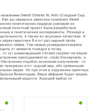
 названием Sweet Cheese XL Auto (Сладкий Сыр
. Как вы наверное заметили компания Sweet
ногих генетических лидеров усиливая их
х новый пилотный проект была разработана
нные и генетические эксперименты. Разница в
дительности, а также во вкусовых качествах. А
 характеристики В этот раз сырный запах
 свежего лайма. Тем самым усовершенствовали
дель от момента посадки в почву.
а, то тут доминирующая Сатива сыграет на ваших
астроение приподнимается, страх блокирован, и
 Настроение подобно волновым излучениям - то
 как прекрасен этот чудный мир, ибо правильная
ельных мирах. Но при этом в окружении приятных
я Брюсом Всемогущим. Ваша эйфория будет вашим
нахлынувшей радости. Хороший выбор по