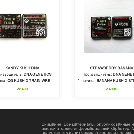
KANDY KUSH DNA
STRAWBERRY BANANA
изводитель:
DNA GENETICS
Производитель:
DNA GENET
ика:
OG KUSH X TRAIN WRECK (T4)
Генетика:
BANANA KUSH X STRAWBERRY PHENO OF BU
₴3499
₴4002
Внимание: Все материалы, опубликованные н
исключительно информационный характер. 
возможность купить семена конопли налож