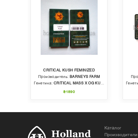
CRITICAL KUSH FEMINIZED
EDS
Производитель:
BARNEYS FARM
Про
 AUTO
Генетика:
CRITICAL MASS X OG KUSH
Генет
₴1890
Каталог
Производители