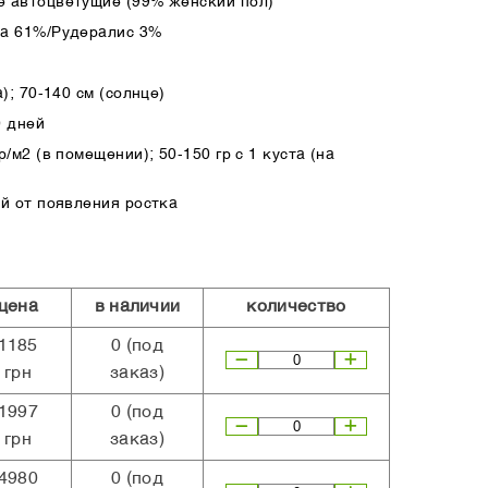
 автоцветущие (99% женский пол)
ва 61%/Рудералис 3%
); 70-140 см (солнце)
0 дней
/м2 (в помещении); 50-150 гр с 1 куста (на
ей от появления ростка
цена
в наличии
количество
1185
0
(под
грн
заказ)
1997
0
(под
грн
заказ)
4980
0
(под