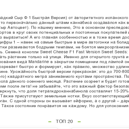
Сладкий Сыр Ф 1 Быстрая Версия) от авторитетного испанско
что первоначально данный штамм каннабиса создавался как 
Сыр Автоцвет). По нашему мнению, Это в основном преследов
тов в круг своих потенциальных и постоянных покупателей 
о выразиться! А его главная особенностью и в тоже время до
 цифры 1 – намек на самые быстрые в мире автогонки на бол
стки развиваются бодрыми темпами, не боятся микроорганизм
ь. Семена конопли Sweet Cheese F1 Fast Version Sweet Seed
ать растение только на улице. Именно для открытого грунта 
ования вида Mandarine в закрытом помещении под лампой он
созревает быстро и формирует, как правило, множество удлин
не. Урожайность быстрой версии прекрасная: это до 700-800 г
ного) квадратного метра занимаемого кустами пространства.
сла данного осеннего месяца. Растение созреет и будет гото
ыми после лета! не забывайте, что это важный фактор безоп
еркнуть, что доля тетрагидроканнабинола составляет 15-20%,
 Также присутствуют земельные нотки. Вкус соответствующий
н. С одной стороны он вызывает эйфорию, а с другой – дар
 Такое состояние понравится не каждому. Но для успокоени
ТОП 20