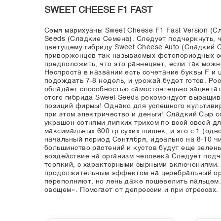
SWEET CHEESE F1 FAST
Семя марихуаны Sweet Cheese F1 Fast Version (
Seeds (Сладкие Семена). Следует подчеркнуть, 
цветущему гибриду Sweet Cheese Auto (Сладкий 
приверженцев так называемых фотопериодных сор
предположить, что это раннецвет, если так можн
Неспроста в названии есть сочетание буквы F и
подождать 7-8 недель, и урожай будет готов. Ро
обладает способностью самостоятельно зацветат
этого гибрида Sweet Seeds рекомендует выращив
позиций фирмы! Однако для успешного культивир
при этом электричество и деньги! Сладкий Сыр 
украшен сотнями липких трихом по всей своей дли
максимальных 600 гр сухих шишек, и это с 1 (од
начальный период Сентября, идеально на 8-10 чи
большинство растений и кустов будут еще зелен
воздействие на организм человека Следует подч
терпкий, с характерными сырными включениями.
продолжительным эффектом на церебральный орга
переполняют, но лень даже пошевелить пальцем.
овощем». Помогает от депрессии и при стрессах.