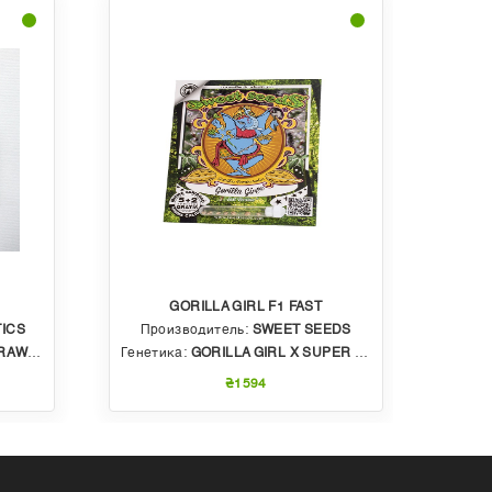
GORILLA GIRL F1 FAST
ICS
Производитель:
SWEET SEEDS
Пр
BBLE GUM
Генетика:
GORILLA GIRL X SUPER STRONG X SWEET GELATO AUTO
Генет
₴1594