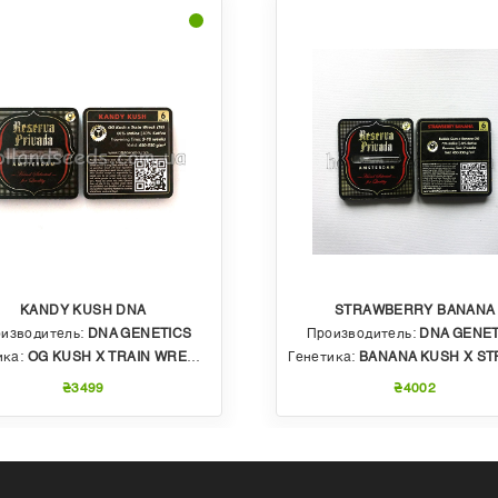
KANDY KUSH DNA
STRAWBERRY BANANA
изводитель:
DNA GENETICS
Производитель:
DNA GENET
ика:
OG KUSH X TRAIN WRECK (T4)
Генетика:
BANANA KUSH X STRAWBERRY PHENO OF BU
₴3499
₴4002