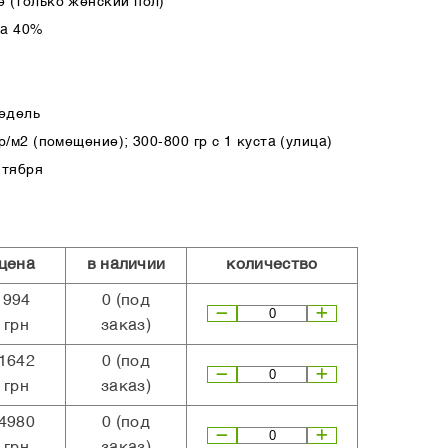
 (только женский пол)
ка 40%
недель
/м2 (помещение); 300-800 гр с 1 куста (улица)
нтября
цена
в наличии
количество
994
0
(под
грн
заказ)
1642
0
(под
грн
заказ)
4980
0
(под
грн
заказ)