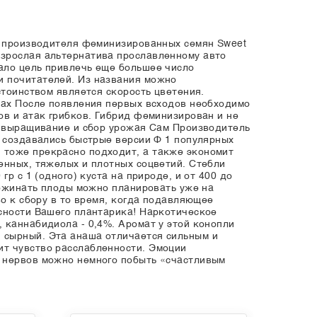
го производителя феминизированных семян Sweet
взрослая альтернатива прославленному авто
ало цель привлечь еще большее число
и почитателей. Из названия можно
стоинством является скорость цветения.
идах После появления первых всходов необходимо
ов и атак грибков. Гибрид феминизирован и не
s: выращивание и сбор урожая Сам Производитель
и создавались быстрые версии Ф 1 популярных
 тоже прекрасно подходит, а также экономит
енных, тяжелых и плотных соцветий. Стебли
р с 1 (одного) куста на природе, и от 400 до
 Пожинать плоды можно планировать уже на
во к сбору в то время, когда подавляющее
асности Вашего плантарика! Наркотическое
 каннабидиола - 0,4%. Аромат у этой конопли
 сырный. Эта анаша отличается сильным и
ит чувство расслабленности. Эмоции
я нервов можно немного побыть «счастливым