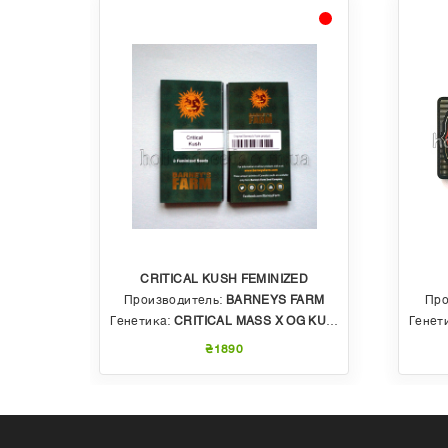
CRITICAL KUSH FEMINIZED
EDS
Производитель:
BARNEYS FARM
Про
 AUTO
Генетика:
CRITICAL MASS X OG KUSH
Генет
₴1890