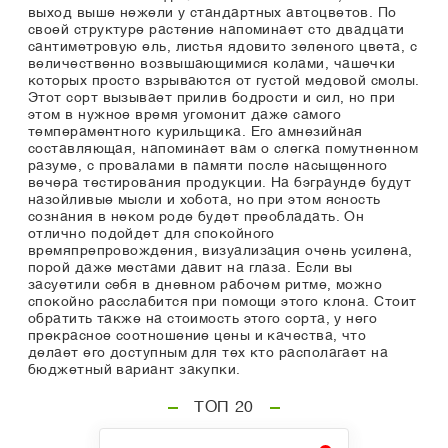
выход выше нежели у стандартных автоцветов. По
своей структуре растение напоминает сто двадцати
сантиметровую ель, листья ядовито зеленого цвета, с
величественно возвышающимися колами, чашечки
которых просто взрываются от густой медовой смолы.
Этот сорт вызывает прилив бодрости и сил, но при
этом в нужное время угомонит даже самого
темпераментного курильщика. Его амнезийная
составляющая, напоминает вам о слегка помутненном
разуме, с провалами в памяти после насыщенного
вечера тестирования продукции. На бэграунде будут
назойливые мысли и хобота, но при этом ясность
сознания в неком роде будет преобладать. Он
отлично подойдет для спокойного
времяпрепровождения, визуализация очень усилена,
порой даже местами давит на глаза. Если вы
засуетили себя в дневном рабочем ритме, можно
спокойно расслабится при помощи этого клона. Стоит
обратить также на стоимость этого сорта, у него
прекрасное соотношение цены и качества, что
делает его доступным для тех кто располагает на
бюджетный вариант закупки.
ТОП 20