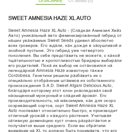
ОПИСАНИЕ
ОТЗЫВЫ (0)
SWEET AMNESIA HAZE XL AUTO
Sweet Amnesia Haze XL Auto - (Сладкая Амнезия Хейз
Авто) уникальный авто феминизированный гибрид от
наших уважаемых Sweet Seeds удивил абсолютно
всех гроверов. Его ждали, как дождя в засушливой и
знойной пустыне. Это гибрид уже четвертого
поколения. Вы себе представить не можете, с какой
тщательностью и кропотливостью бридеры выбирали
его родителей. Пока их выбор не остановился на
легендарной Amnesia Haze известную также
Cordobesa. Генетики решили разбавить их с
специально отобранным штаммов их собственного
происхождения S.A.D. Sweet Afgani Delicious Auto,
благодаря которому этот клон унаследовал свой
насыщенный мускусный и сладкий аромат. Его
производительность, на максимуме, как для скоро
созревающий сортов, сорт Sweet Amnesia Haze XL
Auto поспевает относительно быстро, и производит
отличный урожай с каждого растения. Учитывая
сативную доминацию куст очень разрастается и
получается выше среднего. Если вы обратили
внимание на XL то должно быть понимаете, что его