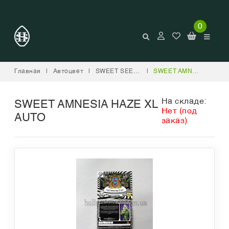
0
Главная
|
Автоцвет
|
SWEET SEEDS
|
SWEET AMNESIA HAZE XL AUTO
На складе:
SWEET AMNESIA HAZE XL
Нет (под
AUTO
заказ)