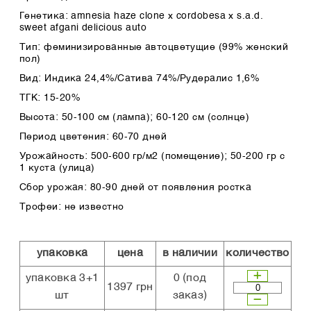
Генетика: amnesia haze clone x cordobesa x s.a.d.
sweet afgani delicious auto
Тип: феминизированные автоцветущие (99% женский
пол)
Вид: Индика 24,4%/Сатива 74%/Рудералис 1,6%
ТГК: 15-20%
Высота: 50-100 см (лампа); 60-120 см (солнце)
Период цветения: 60-70 дней
Урожайность: 500-600 гр/м2 (помещение); 50-200 гр с
1 куста (улица)
Сбор урожая: 80-90 дней от появления ростка
Трофеи: не известно
упаковка
цена
в наличии
количество
упаковка 3+1
0
(под
1397 грн
шт
заказ)