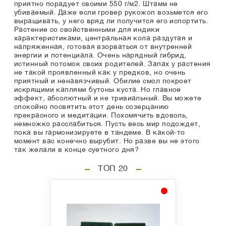
приятно порадует своими 550 г/м2. Штамм не
убиваемый. Даже если гровер рукожоп возьмется его
выращивать, у него вряд ли получится его испортить.
Растение со свойственными для индики
характеристиками, центральная кола раздутая и
напряженная, готовая взорваться от внутренней
энергии и потенциала. Очень нарядный гибрид,
истинный потомок своих родителей. Запах у растения
не такой проявленный как у предков, но очень
приятный и ненавязчивый. Обилие смол покроет
искрящими каплями бутоны куста. Но главное
эффект, абсолютный и не тривиальный. Вы можете
спокойно посвятить этот день созерцанию
прекрасного и медитации. Похомячить вдоволь,
немножко расслабиться. Пусть весь мир подождет,
пока вы гармонизируете в тандеме. В какой-то
момент вас конечно вырубит. Но разве вы не этого
так желали в конце суетного дня?
ТОП 20