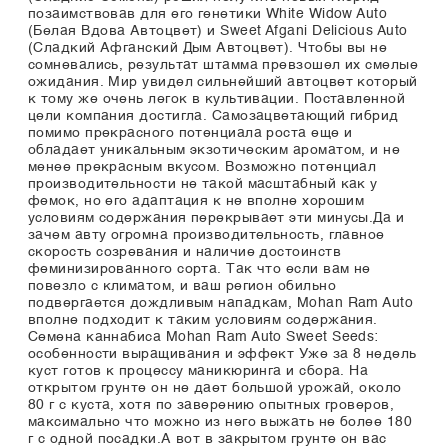
позаимствовав для его генетики White Widow Auto
(Белая Вдова Автоцвет) и Sweet Afgani Delicious Auto
(Сладкий Афганский Дым Автоцвет). Чтобы вы не
сомневались, результат штамма превзошел их смелые
ожидания. Мир увидел сильнейший автоцвет который
к тому же очень легок в культивации. Поставленной
цели компания достигла. Самозацветающий гибрид
помимо прекрасного потенциала роста еще и
обладает уникальным экзотическим ароматом, и не
менее прекрасным вкусом. Возможно потенциал
производительности не такой масштабный как у
фемок, но его адаптация к не вполне хорошим
условиям содержания перекрывает эти минусы.Да и
зачем авту огромна производительность, главное
скорость созревания и наличие достоинств
феминизированного сорта. Так что если вам не
повезло с климатом, и ваш регион обильно
подвергается дождливым нападкам, Mohan Ram Auto
вполне подходит к таким условиям содержания.
Семена каннабиса Mohan Ram Auto Sweet Seeds:
особенности выращивания и эффект Уже за 8 недель
куст готов к процессу маникюринга и сбора. На
открытом грунте он не дает большой урожай, около
80 г с куста, хотя по заверению опытных гроверов,
максимально что можно из него выжать не более 180
г с одной посадки.А вот в закрытом грунте он вас