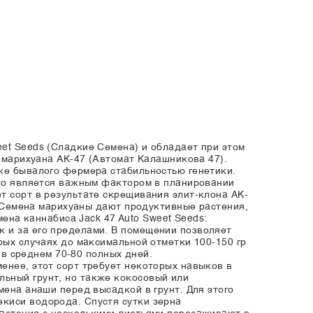
et Seeds (Сладкие Семена) и обладает при этом
и марихуана AK-47 (Автомат Калашникова 47).
аже бывалого фермера стабильностью генетики.
Это является важным фактором в планировании
т сорт в результате скрещивания элит-клона AK-
я. Семена марихуаны дают продуктивные растения,
а каннабиса Jack 47 Auto Sweet Seeds:
 и за его пределами. В помещении позволяет
рых случаях до максимальной отметки 100-150 гр
 в среднем 70-80 полных дней.
енее, этот сорт требует некоторых навыков в
льный грунт, но также кокосовый или
мена анаши перед высадкой в грунт. Для этого
киси водорода. Спустя сутки зерна