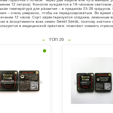
ные горшочки с почвой. Через две недели или чуть меньше, 
менее 12 литров). Конопля нуждается в 18-часовом световом
ная температура для развития – в пределах 25-28 градусов.
ния – очень умеренно, чтобы не передозироваться. Во время
ечение 12 часов. Сорт характеризуется сладким, лимонным в
их в ассортименте всех семян Sweet Seeds, поэтому знатоки 
пользуются в медицинской практике: помогают снимать стресс
ТОП 20