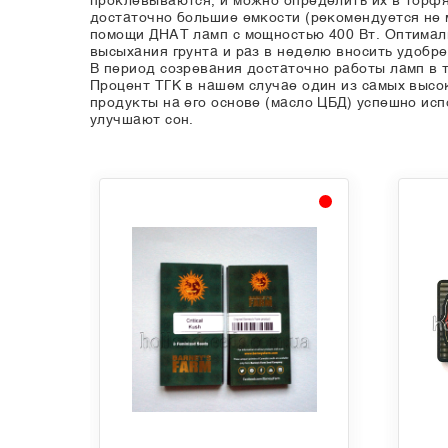
проклевываются, и можно определить их в торфя
достаточно большие емкости (рекомендуется не 
помощи ДНАТ ламп с мощностью 400 Вт. Оптималь
высыхания грунта и раз в неделю вносить удобре
В период созревания достаточно работы ламп в т
Процент ТГК в нашем случае один из самых высок
продукты на его основе (масло ЦБД) успешно ис
улучшают сон.