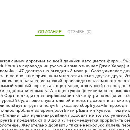
ОПИСАНИЕ
ОТЗЫВЫ (0)
ляется самым дорогими во всей линейки автоцветов фирмы Swe
ck Herer (в переводе на русский язык означает Джек Херер) 
твом Jack 47 достаточно выждать 3 месяца! Сорт удивляет д
ста и по внешним признакам мало отличаться друг от друга. 
 сказано в начале, испанский производитель семян вывел это
уй, самый мощный сорт из автоцветущих, доступный на сегодн
м содержанием смолы. Автоцветущие феминизированные семен
а Сорт подходит для выращивания как внутри помещения, так
хе урожай будет еще внушительней и может доходить в некото
пли попадут в грунт и получат уход, до сбора урожая проходит
-либо проблем во время роста или развития кустов. Тем не м
ательны. Для культивирования подходят не только универса
унта в пределах от 6,3 до 6,7. Рекомендуется прорастить се
олотенце. Желательно добавить также несколько капель пере