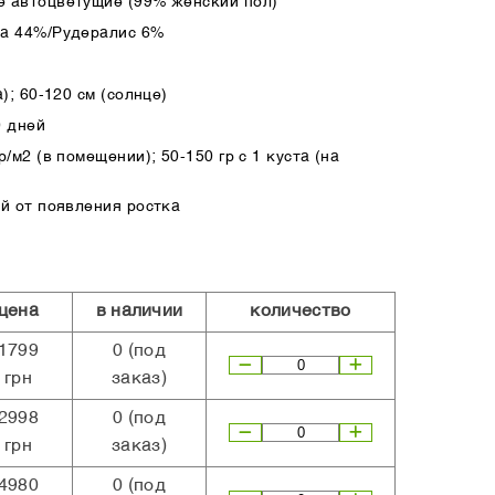
 автоцветущие (99% женский пол)
ва 44%/Рудералис 6%
); 60-120 см (солнце)
0 дней
/м2 (в помещении); 50-150 гр с 1 куста (на
ей от появления ростка
цена
в наличии
количество
1799
0
(под
грн
заказ)
2998
0
(под
грн
заказ)
4980
0
(под