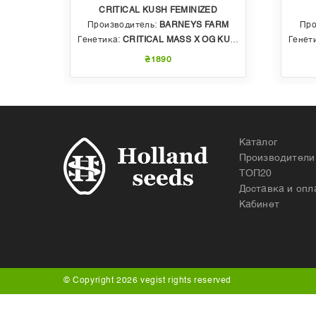
CRITICAL KUSH FEMINIZED
EDS
Производитель:
BARNEYS FARM
Про
 AUTO
Генетика:
CRITICAL MASS X OG KUSH
Генет
₴1890
Каталог
Производители
ТОП20
Доставка и опл
Кабинет
© Copyright 2026 vegist rights reserved