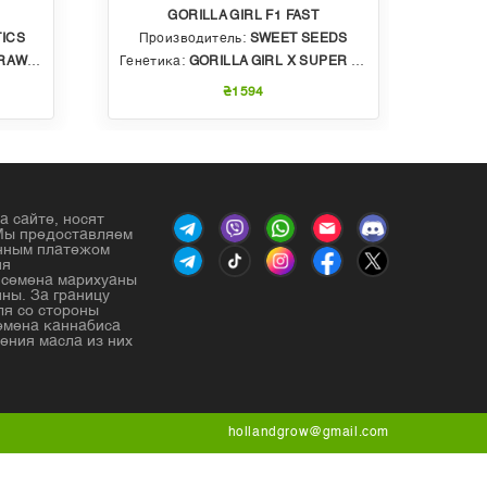
GORILLA GIRL F1 FAST
ICS
Производитель:
SWEET SEEDS
Пр
BBLE GUM
Генетика:
GORILLA GIRL X SUPER STRONG X SWEET GELATO AUTO
Генет
₴1594
а сайте, носят
Мы предоставляем
енным платежом
ия
е семена марихуаны
ны. За границу
ля со стороны
емена каннабиса
ения масла из них
hollandgrow@gmail.com