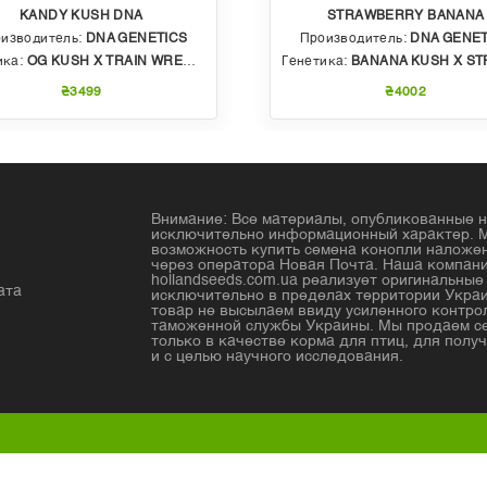
KANDY KUSH DNA
STRAWBERRY BANANA
изводитель:
DNA GENETICS
Производитель:
DNA GENET
ика:
OG KUSH X TRAIN WRECK (T4)
Генетика:
BANANA KUSH X STRAWBERRY PHENO OF BU
₴3499
₴4002
Внимание: Все материалы, опубликованные н
исключительно информационный характер. 
возможность купить семена конопли налож
через оператора Новая Почта. Наша компан
hollandseeds.com.ua реализует оригинальны
ата
исключительно в пределах территории Украи
товар не высылаем ввиду усиленного контро
таможенной службы Украины. Мы продаем с
только в качестве корма для птиц, для получ
и с целью научного исследования.