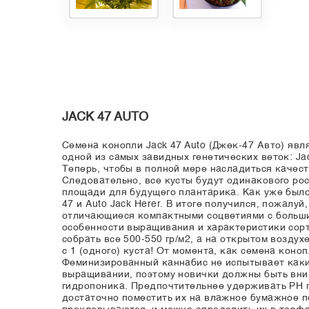
JACK 47 AUTO
Семена конопли Jack 47 Auto (Джек-47 Авто) яв
одной из самых завидных генетических веток: Ja
Теперь, чтобы в полной мере насладиться качес
Следовательно, все кусты будут одинакового ро
площади для будущего плантарика. Как уже было
47 и Auto Jack Herer. В итоге получился, пожал
отличающиеся компактными соцветиями с больши
особенности выращивания и характеристики сорт
собрать все 500-550 гр/м2, а на открытом возду
с 1 (одного) куста! От момента, как семена коно
Феминизированный каннабис не испытывает каких
выращивании, поэтому новички должны быть вним
гидропоника. Предпочтительнее удерживать РH гр
достаточно поместить их на влажное бумажное п