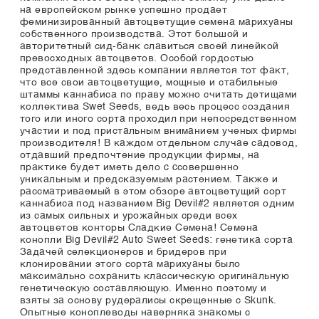
на европейском рынке успешно продает
феминизированный автоцветущие семена марихуаны
собственного производства. Этот большой и
авторитетный сид-банк славиться своей линейкой
превосходных автоцветов. Особой гордостью
представленной здесь компании является тот факт,
что все свои автоцветущие, мощные и стабильные
штаммы каннабиса по праву можно считать детищами
коллектива Swet Seeds, ведь весь процесс создания
того или иного сорта проходил при непосредственном
участии и под пристальным вниманием ученых фирмы
производителя! В каждом отдельном случае садовод,
отдавший предпочтение продукции фирмы, на
практике будет иметь дело c cсовершенно
уникальным и предсказуемым растением. Также и
рассматриваемый в этом обзоре автоцветущий сорт
каннабиса под названием Big Devil#2 является одним
из самых сильных и урожайных среди всех
автоцветов конторы Сладкие Семена! Семена
конопли Big Devil#2 Auto Sweet Seeds: генетика сорта
Задачей селекционеров и бридеров при
клонировании этого сорта марихуаны было
максимально сохранить классическую оригинальную
генетическую составляющую. Именно поэтому и
взяты за основу рудералисы скрещенные с Skunk.
Опытные коноплеводы наверняка знакомы с