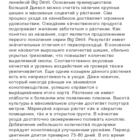
линейкой Big Devil. Основным преимуществом
Большой Дьявол можно считать наличие крупных
шишек и массивных соцветий у растения. Сам
процесс ухода за каннабисом доставляет огромное
удовольствие. Ожидание качественного продукта
подогревает желание заботиться о растении. Как
понятно из названия, сорт является продолжением
первого поколения серии Big Devil. Результат имеет
значительные отличия от первопроходца. В основном
они касаются выросшего количества шишек, обильно
укрытых трихомами, что повышает количество
выделяемой смолы. Соответственно вкусовые
качества и уровень воздействия на гровера также
увеличивается. Еще одним козырем данного растения
есть его неприхотливость в уходе. Даже новичок,
который никогда раньше не занимался
коноплеводством, успешно справится с
выращиванием этого сорта. Растение не имеет
слабости к болезням или появлению плесени. Высота
культуры в максимальном случае достигает полутора
метров. Марихуана хорошо растет как в закрытом
помещении, так и в открытом грунте. В качестве
ухода достаточно своевременно поливать коноплю.
Добавление небольшого количества подкормки
порадует коноплевода улучшенным урожаем. Период
цветения длится примерно 75-80 дней. В это время