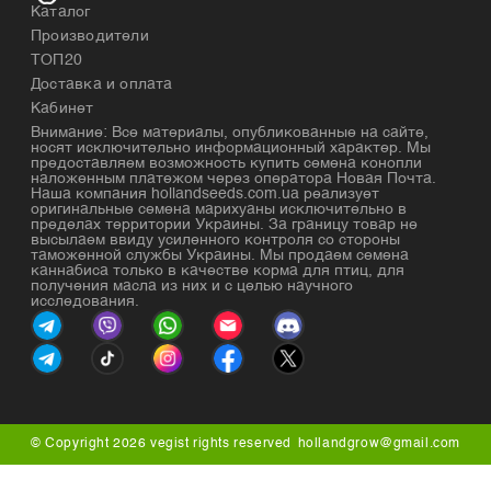
семенной материал для выращивания
Каталог
промышленной конопли. Конопляное волокно
Производители
используется для производства тканей и
ТОП20
одежды, ведь одежда из конопли обладает
рядом преимуществ:
Доставка и оплата
экологичность. Марихуана – одно из самых
Кабинет
экологически чистых растений, ведь для ее
Внимание: Все материалы, опубликованные на сайте,
выращивания не требуется много
носят исключительно информационный характер. Мы
удобрений, а сама она быстро растет;
предоставляем возможность купить семена конопли
долговечность. Конопляное волокно
наложенным платежом через оператора Новая Почта.
ценится своими износостойкими
Наша компания hollandseeds.com.ua реализует
оригинальные семена марихуаны исключительно в
свойствами. Одежда из конопли служит
пределах территории Украины. За границу товар не
долго, практически не теряя форму и цвет.
высылаем ввиду усиленного контроля со стороны
Особенно это важно для производства
таможенной службы Украины. Мы продаем семена
веревок и сумок;
каннабиса только в качестве корма для птиц, для
гигроскопичность. Конопля прекрасно
получения масла из них и с целью научного
исследования.
впитывает влагу и быстро сохнет, что
делает ее комфортной в носке в любую
погоду;
антибактериальные свойства, что
предотвращает появление неприятного
запаха и раздражений на коже;
устойчивость к ультрафиолету. Конопляная
ткань надежно защищает от вредного
© Copyright 2026 vegist rights reserved
hollandgrow@gmail.com
воздействия солнечных лучей;
комфорт. Конопляная ткань мягкая и
приятная на ощупь, а также обеспечивает