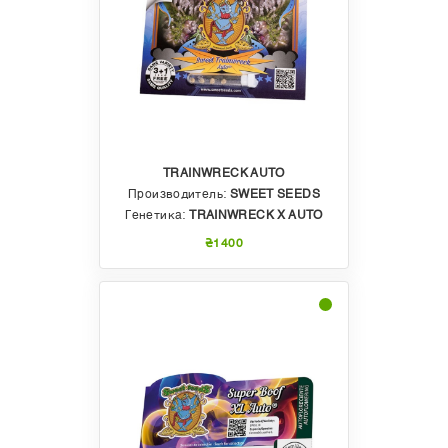
каннабис, сначала растут, а после, вступают в
фазу цветения. Во время роста мужские
растения конопли опыляют женские следующим
образом: у мальчиков из раскрывшихся цветов
освобождается пыльца, часть из нее попадает
на пестик, а из него при удачном
оплодотворении может развиться семя. Но в
автоцветущих сортах конопли период цветения
наступает автоматически через 15-20 дней
после появления ростка и происходит вместе с
TRAINWRECK AUTO
ростом. Отсюда и название автоцветущий
каннабис. Первым автоцветущим гибридом на
Производитель:
SWEET SEEDS
рынке стал сорт
Lowryder
(Лоурайдер).
Генетика:
TRAINWRECK X AUTO
₴1400