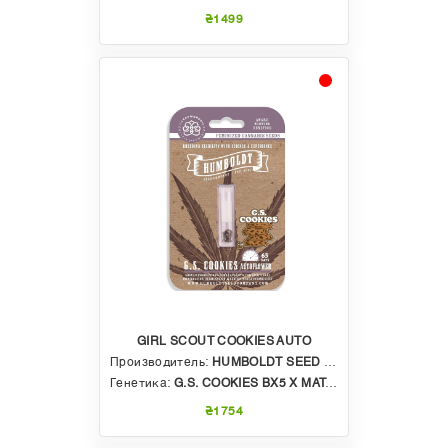
достоинства и недостатки
₴1499
На сегодняшний день
автоцветущие семена
каннабиса
представлены практически у любого
производителя семян. По типу это
феминизированные семена, то есть все
растения, полученные из них, будут иметь
женский пол. Не нужно ждать времени и удалять
мужские растения во избежание процесса
опыления и образования семян.
Преимущества:
короткий срок созревания. Весь процесс
развития автоцветущего растения от ростка
до взрослого спелого куста занимает 80-90
дней;
экономия посевной площади. Из-за небольших
размеров на одинаком по площади участке
автоцветов можно разместить больше,
нежели фотопериодных растений;
скрытость. Благодаря компактным размерам,
на природе стало возможным скрыть
GIRL SCOUT COOKIES AUTO
автоцветущие растения от посторонних глаз в
Производитель:
HUMBOLDT SEED COMPANY
кустах или иных зарослях.
Генетика:
G.S. COOKIES BX5 X MATANUSKA X G.S. COOKIES FORUM
Недостатки:
более слабый психоактивный эффект. В
₴1754
автоцветущих гибридах содержание
алкалоида ТГК меньше, нежели в