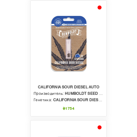
фотопериодных сортах каннабиса;
меньший урожай. Из-за компактных размеров
автоцвета, он неспособен выдать щедрый
урожай. Максимальные показатели в
закрытом грунте составляют до 500 гр/м2,
тогда как на открытом воздухе – до 250-300
гр с 1 куста;
не предполагают клонирование. С
автоцветущего растения практически
невозможно получить здоровые клоны – они
не приживаются.
CALIFORNIA SOUR DIESEL AUTO
Производитель:
HUMBOLDT SEED COMPANY
Генетика:
CALIFORNIA SOUR DIESEL X CALIFORNIA SOUR DIESEL AUTO X OG KUSH AUTO
₴1754